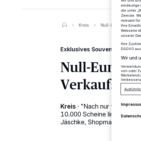
Wir und un
eindeutige 
die unter „
Zwecke. Wen
relevant fü
Kreis
Null-Euro-Schein i
Ihre Einwil
Webseite kl
unserer Da
Ihre Zustim
Exklusives Souvenir aus de
DSGVO auch 
Wir und u
Null-Euro-Sch
Verwendung 
von oder Zu
Werbeleist
Verkaufssch
Verbesseru
Ausführlic
Impressu
Kreis
·
"Nach nur vier Wochen
10.000 Scheine limitierten E
Datensch
Jäschke, Shopmanagerin de