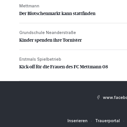
Mettmann
Der Blotschenmarkt kann stattfinden
Der Blotschenmarkt kann stattfinden
Grundschule Neanderstraße
Kinder spenden ihre Tornister
Kinder spenden ihre Tornister
Erstmals Spielbetrieb
Kick-off für die Frauen des FC Mettmann 08
Kick-off für die Frauen des FC Mettmann 08
www.facebo
Inserieren
Trauerportal