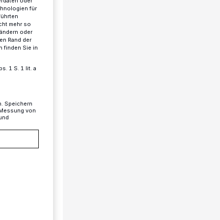
erdaten oder
chnologien für
führten
cht mehr so
 ändern oder
ren Rand der
 finden Sie in
 1 S. 1 lit. a
n. Speichern
, Messung von
 und