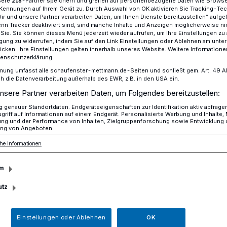
sere
-Partner speichern und greifen auf personenbezogene Daten wie Brows
218
Kennungen auf Ihrem Gerät zu. Durch Auswahl von OK aktivieren Sie Tracking-Te
Wir und unsere Partner verarbeiten Daten, um Ihnen Dienste bereitzustellen“ aufge
n Tracker deaktiviert sind, sind manche Inhalte und Anzeigen möglicherweise ni
r Sie. Sie können dieses Menü jederzeit wieder aufrufen, um Ihre Einstellungen zu
st ein echter Verkaufsschlager
ligung zu widerrufen, indem Sie auf den Link Einstellungen oder Ablehnen am unte
icken. Ihre Einstellungen gelten innerhalb unseres Website. Weitere Informationen
tenschutzerklärung.
mung umfasst alle schaufenster-mettmann.de-Seiten und schließt gem. Art. 49 Abs.
m Neandertal
die Datenverarbeitung außerhalb des EWR, z.B. in den USA ein.
nsere Partner verarbeiten Daten, um Folgendes bereitzustellen:
ein ist ein echter
genauer Standortdaten. Endgeräteeigenschaften zur Identifikation aktiv abfrage
griff auf Informationen auf einem Endgerät. Personalisierte Werbung und Inhalte
ung und der Performance von Inhalten, Zielgruppenforschung sowie Entwicklung
lager
ng von Angeboten.
he Informationen
m
 ist bereits mehr als die Hälfte der auf
rstauflage verkauft", berichtet Petra
utz
s Neanderthal Museums, stolz.
Einstellungen oder Ablehnen
OK