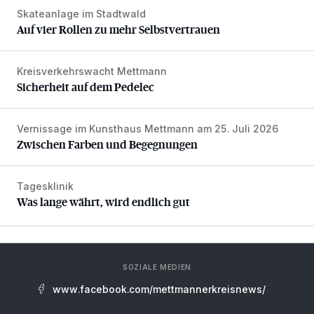
Skateanlage im Stadtwald
Auf vier Rollen zu mehr Selbstvertrauen
Auf vier Rollen zu mehr Selbstvertrauen
Kreisverkehrswacht Mettmann
Sicherheit auf dem Pedelec
Sicherheit auf dem Pedelec
Vernissage im Kunsthaus Mettmann am 25. Juli 2026
Zwischen Farben und Begegnungen
Zwischen Farben und Begegnungen
Tagesklinik
Was lange währt, wird endlich gut
Was lange währt, wird endlich gut
SOZIALE MEDIEN
www.facebook.com/mettmannerkreisnews/