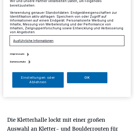
Wir und unsere Partner verarbeiten Daten, um Folgendes
für NRW
bereitzustellen:
Verwendung genauer Standortdaten. Endgeräteeigenschaften zur
Identifikation aktiv abfragen. Speichern von oder Zugriff auf
Kreis
·
Gute Nachrichten für Kletterfans aus Düsseldorf
Informationen auf einem Endgerät. Personalisierte Werbung und
Inhalte, Messung von Werbeleistung und der Performance von
und dem Kreis Mettmann: In Hilden, direkt an der
Inhalten, Zielgruppenforschung sowie Entwicklung und Verbesserung
von Angeboten.
Haltstelle der S1, eröffnet im Januar 2017 die
"Bergstation".
Ausführliche Informationen
Impressum
Datenschutz
13.11.2016 , 16:49 Uhr
Eine Minute Lesezeit
Einstellungen oder
OK
Ablehnen
Die Kletterhalle lockt mit einer großen
Auswahl an Kletter- und Boulderrouten für