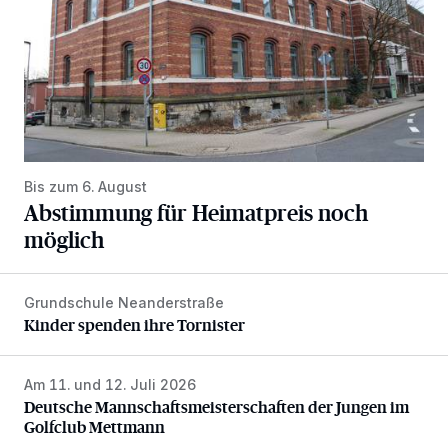
Bis zum 6. August
Abstimmung für Heimatpreis noch
möglich
Grundschule Neanderstraße
Kinder spenden ihre Tornister
Kinder spenden ihre Tornister
Am 11. und 12. Juli 2026
Deutsche Mannschaftsmeisterschaften der Jungen im Gol
Deutsche Mannschaftsmeisterschaften der Jungen im
Golfclub Mettmann