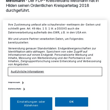
Mettmann
·
Der FDP-Kreisverband Mettmann hat in
dieses Menü jederzeit wieder aufrufen, um Ihre Einstellungen zu
Hilden seinen Ordentlichen Kreisparteitag 2018
ändern oder Ihre Einwilligung zu widerrufen, indem Sie auf den Link
durchgeführt.
Einstellungen oder Ablehnen am unteren Rand der Webseite klicken.
Ihre Einstellungen gelten innerhalb unseres Website. Weitere
Informationen finden Sie in unserer Datenschutzerklärung.
Ihre Zustimmung umfasst alle schaufenster-mettmann.de-Seiten und
schließt gem. Art. 49 Abs. 1 S. 1 lit. a DSGVO auch die
07.03.2018 , 14:02 Uhr
2 Minuten Lesezeit
Datenverarbeitung außerhalb des EWR, z.B. in den USA ein.
Wir und unsere Partner verarbeiten Daten, um Folgendes
bereitzustellen:
Verwendung genauer Standortdaten. Endgeräteeigenschaften zur
Identifikation aktiv abfragen. Speichern von oder Zugriff auf
Informationen auf einem Endgerät. Personalisierte Werbung und
Inhalte, Messung von Werbeleistung und der Performance von
Inhalten, Zielgruppenforschung sowie Entwicklung und Verbesserung
von Angeboten.
N
Ausführliche Informationen
ach einem Grußwort des Hildener FDP-
Ortsvorsitzenden Thomas Remih
Impressum
Datenschutz
standen eine Rede des stellvertretenden
Vorsitzenden der FDP-Landtagsfraktion
Einstellungen oder
OK
Marcel Hafke MdL, der als Gast nach Hilden
Ablehnen