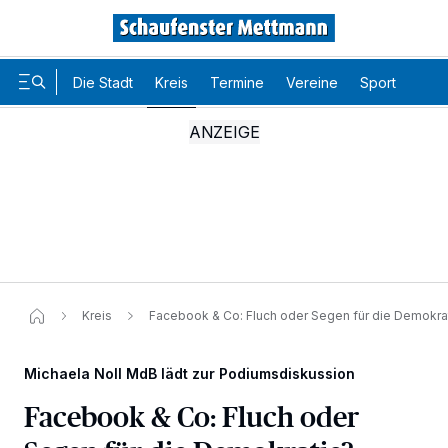
Die Stadt
Kreis
Termine
Vereine
Sport
Karr
Kreis
Facebook & Co: Fluch oder Segen für die Demokra
Michaela Noll MdB lädt zur Podiumsdiskussion
Facebook & Co: Fluch oder
Wir und unsere
-Partner speichern und greifen auf
218
personenbezogene Daten wie Browserdaten oder eindeutige