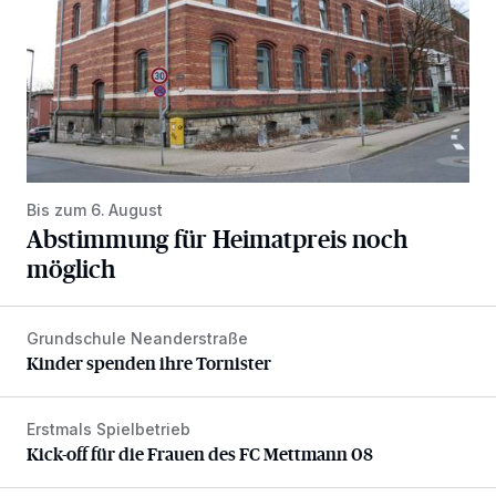
Bis zum 6. August
Abstimmung für Heimatpreis noch
möglich
Grundschule Neanderstraße
Kinder spenden ihre Tornister
Kinder spenden ihre Tornister
Erstmals Spielbetrieb
Kick-off für die Frauen des FC Mettmann 08
Kick-off für die Frauen des FC Mettmann 08