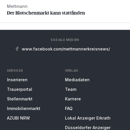
Mettmann
Der Blotschenmarkt kann stattfinden
Der Blotschenmarkt kann stattfinden
SOZIALE MEDIEN
www.facebook.com/mettmannerkreisnews/
SERVICES
VERLAG
Inserieren
Mediadaten
Trauerportal
Team
Stellenmarkt
Karriere
Immobilienmarkt
FAQ
AZUBI NRW
Lokal Anzeiger Erkrath
Düsseldorfer Anzeiger