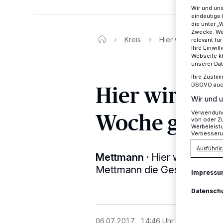
Wir und un
eindeutige 
die unter „
Zwecke. Wen
Kreis
Hier wird in der k
relevant fü
Ihre Einwil
Webseite kl
unserer Da
Ihre Zustim
Hier wird i
DSGVO auch 
Wir und u
Woche geblit
Verwendung 
von oder Zu
Werbeleist
Verbesseru
Ausführlic
Mettmann
·
Hier werden die
Mettmann die Geschwindigkei
Impressu
Datensch
06.07.2017 , 14:46 Uhr
Eine Minute 