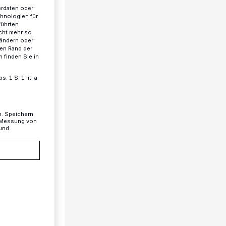
erdaten oder
chnologien für
führten
cht mehr so
 ändern oder
ren Rand der
 finden Sie in
 1 S. 1 lit. a
n. Speichern
, Messung von
 und