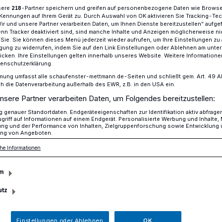
sere
-Partner speichern und greifen auf personenbezogene Daten wie Brows
218
Kennungen auf Ihrem Gerät zu. Durch Auswahl von OK aktivieren Sie Tracking-Te
Wir und unsere Partner verarbeiten Daten, um Ihnen Dienste bereitzustellen“ aufge
n Tracker deaktiviert sind, sind manche Inhalte und Anzeigen möglicherweise ni
ommenden Woche geblitzt
r Sie. Sie können dieses Menü jederzeit wieder aufrufen, um Ihre Einstellungen zu
ligung zu widerrufen, indem Sie auf den Link Einstellungen oder Ablehnen am unte
icken. Ihre Einstellungen gelten innerhalb unseres Website. Weitere Informationen
tenschutzerklärung.
mung umfasst alle schaufenster-mettmann.de-Seiten und schließt gem. Art. 49 Abs.
n der kommenden
die Datenverarbeitung außerhalb des EWR, z.B. in den USA ein.
nsere Partner verarbeiten Daten, um Folgendes bereitzustellen:
zt
genauer Standortdaten. Endgeräteeigenschaften zur Identifikation aktiv abfrage
griff auf Informationen auf einem Endgerät. Personalisierte Werbung und Inhalte
ung und der Performance von Inhalten, Zielgruppenforschung sowie Entwicklung
ng von Angeboten.
he Informationen
 Kreispolizeibehörde und der Kreis
t kontrollieren:
m
utz
Lesezeit
Einstellungen oder Ablehnen
OK