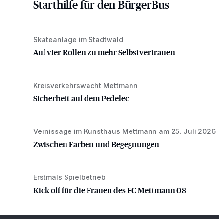
Starthilfe für den BürgerBus
Skateanlage im Stadtwald
Auf vier Rollen zu mehr Selbstvertrauen
Auf vier Rollen zu mehr Selbstvertrauen
Kreisverkehrswacht Mettmann
Sicherheit auf dem Pedelec
Sicherheit auf dem Pedelec
Vernissage im Kunsthaus Mettmann am 25. Juli 2026
Zwischen Farben und Begegnungen
Zwischen Farben und Begegnungen
Erstmals Spielbetrieb
Kick-off für die Frauen des FC Mettmann 08
Kick-off für die Frauen des FC Mettmann 08