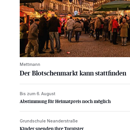
Mettmann
Der Blotschenmarkt kann stattfinden
Bis zum 6. August
Abstimmung für Heimatpreis noch möglich
Abstimmung für Heimatpreis noch möglich
Grundschule Neanderstraße
Kinder spenden ihre Tornister
Kinder spenden ihre Tornister