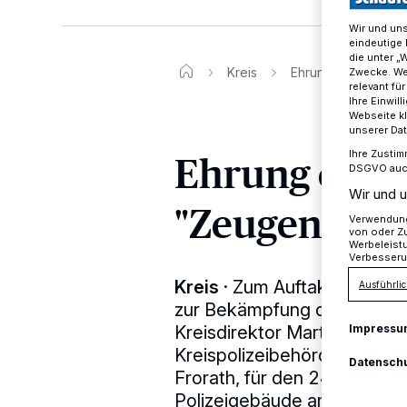
Wir und un
eindeutige 
die unter „
Kreis
Ehrung couragiert
Zwecke. Wen
relevant fü
Ihre Einwil
Webseite kl
unserer Da
Ehrung cour
Ihre Zustim
DSGVO auch 
Wir und u
"Zeugen-Caf
Verwendung 
von oder Zu
Werbeleist
Verbesseru
Kreis
·
Zum Auftakt der Aktio
Ausführlic
zur Bekämpfung des Wohnun
Kreisdirektor Martin M. Rich
Impressu
Kreispolizeibehörde Mettman
Datensch
Frorath, für den 24. Oktobe
Polizeigebäude am Adalber