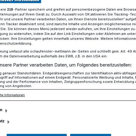
sere
-Partner speichern und greifen auf personenbezogene Daten wie Brows
218
Kennungen auf Ihrem Gerät zu. Durch Auswahl von OK aktivieren Sie Tracking-Te
Wir und unsere Partner verarbeiten Daten, um Ihnen Dienste bereitzustellen“ aufge
er Zeugen im "Zeugen-Café"
n Tracker deaktiviert sind, sind manche Inhalte und Anzeigen möglicherweise ni
r Sie. Sie können dieses Menü jederzeit wieder aufrufen, um Ihre Einstellungen zu
ligung zu widerrufen, indem Sie auf den Link Einstellungen oder Ablehnen am unte
icken. Ihre Einstellungen gelten innerhalb unseres Website. Weitere Informationen
tenschutzerklärung.
agierter Zeugen im
mung umfasst alle schaufenster-mettmann.de-Seiten und schließt gem. Art. 49 Abs.
die Datenverarbeitung außerhalb des EWR, z.B. in den USA ein.
nsere Partner verarbeiten Daten, um Folgendes bereitzustellen:
é"
genauer Standortdaten. Endgeräteeigenschaften zur Identifikation aktiv abfrage
griff auf Informationen auf einem Endgerät. Personalisierte Werbung und Inhalte
ung und der Performance von Inhalten, Zielgruppenforschung sowie Entwicklung
ng von Angeboten.
nswoche "Riegel vor! Sicher ist sicherer",
he Informationen
gseinbruchsdiebstahls, hatten
ter und der Abteilungsleiter Polizei der
m
n, Leitender Polizeidirektor Manfred
utz
r zu einem besonderen Anlass ins
t-Bach-Platz in Mettmann eingeladen.