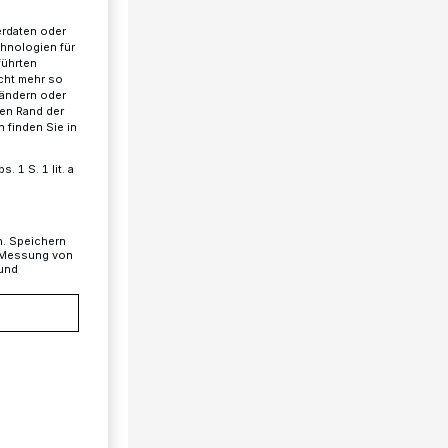
erdaten oder
chnologien für
führten
cht mehr so
 ändern oder
ren Rand der
 finden Sie in
 1 S. 1 lit. a
n. Speichern
, Messung von
 und