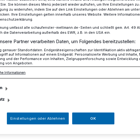
r Sie. Sie können dieses Menü jederzeit wieder aufrufen, um Ihre Einstellungen zu
ligung zu widerrufen, indem Sie auf den Link Einstellungen oder Ablehnen am unte
icken. Ihre Einstellungen gelten innerhalb unseres Website. Weitere Informationen
tenschutzerklärung.
nderthal Museum​
mung umfasst alle schaufenster-mettmann.de-Seiten und schließt gem. Art. 49 Abs.
die Datenverarbeitung außerhalb des EWR, z.B. in den USA ein.
nsere Partner verarbeiten Daten, um Folgendes bereitzustellen:
erausstellung
genauer Standortdaten. Endgeräteeigenschaften zur Identifikation aktiv abfrage
griff auf Informationen auf einem Endgerät. Personalisierte Werbung und Inhalte
ung und der Performance von Inhalten, Zielgruppenforschung sowie Entwicklung
im Neanderthal
ng von Angeboten.
he Informationen
m
utz
am Freitag, 2. August, im Neanderthal
4 bis 18 Uhr können Hunde an der Leine
Einstellungen oder Ablehnen
OK
ter gemeinsam die Dauerausstellung des