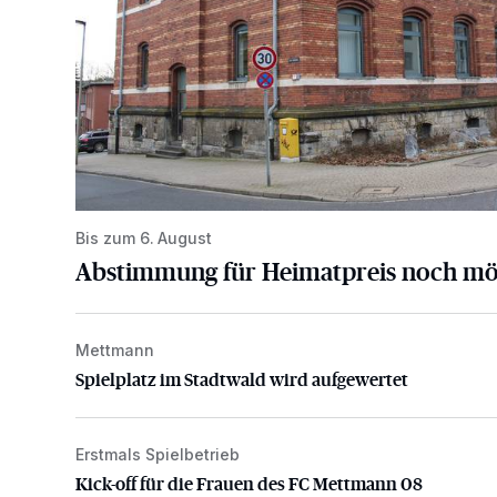
Bis zum 6. August
Abstimmung für Heimatpreis noch mö
Mettmann
Spielplatz im Stadtwald wird aufgewertet
Spielplatz im Stadtwald wird aufgewertet
Erstmals Spielbetrieb
Kick-off für die Frauen des FC Mettmann 08
Kick-off für die Frauen des FC Mettmann 08