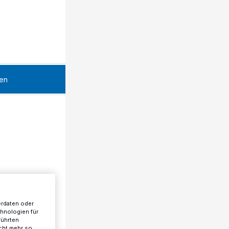
en
erdaten oder
chnologien für
führten
cht mehr so