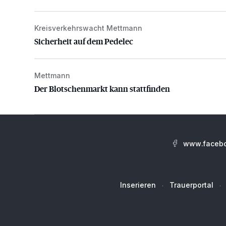
Kreisverkehrswacht Mettmann
Sicherheit auf dem Pedelec
Sicherheit auf dem Pedelec
Mettmann
Der Blotschenmarkt kann stattfinden
Der Blotschenmarkt kann stattfinden
www.facebo
Inserieren
Trauerportal