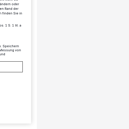
 ändern oder
ren Rand der
 finden Sie in
 1 S. 1 lit. a
n. Speichern
, Messung von
 und