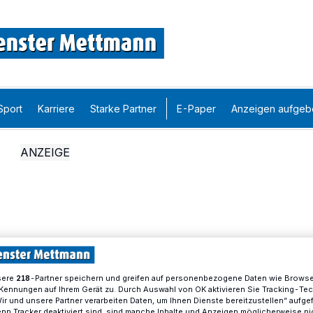
Sport
Karriere
Starke Partner
E-Paper
Anzeigen aufgeb
sere
-Partner speichern und greifen auf personenbezogene Daten wie Brows
218
Kennungen auf Ihrem Gerät zu. Durch Auswahl von OK aktivieren Sie Tracking-Te
Wir und unsere Partner verarbeiten Daten, um Ihnen Dienste bereitzustellen“ aufge
n Tracker deaktiviert sind, sind manche Inhalte und Anzeigen möglicherweise ni