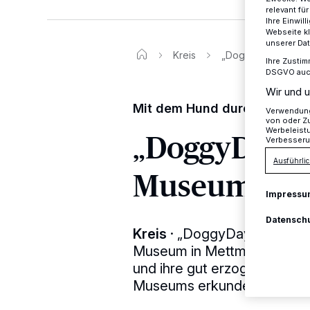
relevant fü
Ihre Einwil
Webseite kl
unserer Da
Kreis
„DoggyDay“ im Nea
Ihre Zustim
DSGVO auch 
Wir und u
Mit dem Hund durch die Dau
Verwendung 
von oder Zu
Werbeleist
„DoggyDay“ 
Verbesseru
Ausführlic
Museum
Impressu
Datensch
Kreis
·
„DoggyDay“ heißt es 
Museum in Mettmann. Von 1
und ihre gut erzogenen Hal
Museums erkunden.