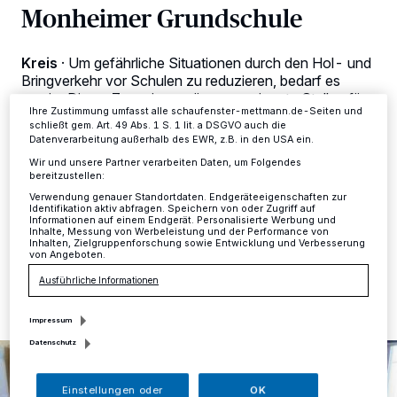
Zwecke. Wenn Tracker deaktiviert sind, sind manche Inhalte und
Monheimer Grundschule
Anzeigen möglicherweise nicht mehr so relevant für Sie. Sie können
dieses Menü jederzeit wieder aufrufen, um Ihre Einstellungen zu
ändern oder Ihre Einwilligung zu widerrufen, indem Sie auf den Link
Kreis
·
Um gefährliche Situationen durch den Hol- und
Einstellungen oder Ablehnen am unteren Rand der Webseite klicken.
Ihre Einstellungen gelten innerhalb unseres Website. Weitere
Bringverkehr vor Schulen zu reduzieren, bedarf es
Informationen finden Sie in unserer Datenschutzerklärung.
zweier Dinge: Zum einen müssen geeignete Stellen für
Ihre Zustimmung umfasst alle schaufenster-mettmann.de-Seiten und
die so genannten „Elternhaltestellen“ im Umfeld einer
schließt gem. Art. 49 Abs. 1 S. 1 lit. a DSGVO auch die
Schule gefunden werden, zum anderen müssen diese
Datenverarbeitung außerhalb des EWR, z.B. in den USA ein.
Elternhaltestellen dauerhaft im Schulleben verankern
Wir und unsere Partner verarbeiten Daten, um Folgendes
werden. Dabei unterstützt die Abteilung
bereitzustellen:
Verkehrssicherheit des Kreises Mettmann.
Verwendung genauer Standortdaten. Endgeräteeigenschaften zur
Identifikation aktiv abfragen. Speichern von oder Zugriff auf
Informationen auf einem Endgerät. Personalisierte Werbung und
Inhalte, Messung von Werbeleistung und der Performance von
Inhalten, Zielgruppenforschung sowie Entwicklung und Verbesserung
von Angeboten.
05.07.2024 , 14:10 Uhr
Eine Minute Lesezeit
Ausführliche Informationen
Impressum
Datenschutz
Einstellungen oder
OK