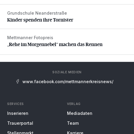
Grundschule Neanderstraße
Kinder spenden ihre Tornister
Kinder spenden ihre Tornister
Mettmanner Fotopreis
„Rehe im Morgennebel“ machen das Rennen
„Rehe im Morgennebel“ machen das Rennen
SOZIALE MEDIEN
www.facebook.com/mettmannerkreisnews/
SERVICES
VERLAG
Inserieren
Mediadaten
Trauerportal
Team
Stellenmarkt
Karriere