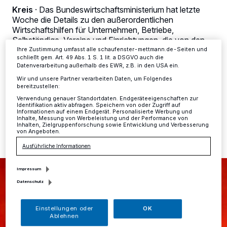
dieses Menü jederzeit wieder aufrufen, um Ihre Einstellungen zu
Kreis
·
Das Bundeswirtschaftsministerium hat letzte
ändern oder Ihre Einwilligung zu widerrufen, indem Sie auf den Link
Woche die Details zu den außerordentlichen
Einstellungen oder Ablehnen am unteren Rand der Webseite klicken.
Wirtschaftshilfen für Unternehmen, Betriebe,
Ihre Einstellungen gelten innerhalb unseres Website. Weitere
Informationen finden Sie in unserer Datenschutzerklärung.
Selbständige, Vereine und Einrichtungen, die von den
aktuellen Corona-Einschränkungen besonders
Ihre Zustimmung umfasst alle schaufenster-mettmann.de-Seiten und
schließt gem. Art. 49 Abs. 1 S. 1 lit. a DSGVO auch die
betroffen sind, veröffentlicht. Zehn Milliarden Euro stellt
Datenverarbeitung außerhalb des EWR, z.B. in den USA ein.
der Bund in diesem Paket zur Verfügung.
Wir und unsere Partner verarbeiten Daten, um Folgendes
bereitzustellen:
Verwendung genauer Standortdaten. Endgeräteeigenschaften zur
Identifikation aktiv abfragen. Speichern von oder Zugriff auf
09.11.2020 , 11:40 Uhr
Eine Minute Lesezeit
Informationen auf einem Endgerät. Personalisierte Werbung und
Inhalte, Messung von Werbeleistung und der Performance von
Inhalten, Zielgruppenforschung sowie Entwicklung und Verbesserung
von Angeboten.
Ausführliche Informationen
Impressum
Datenschutz
Einstellungen oder
OK
Ablehnen