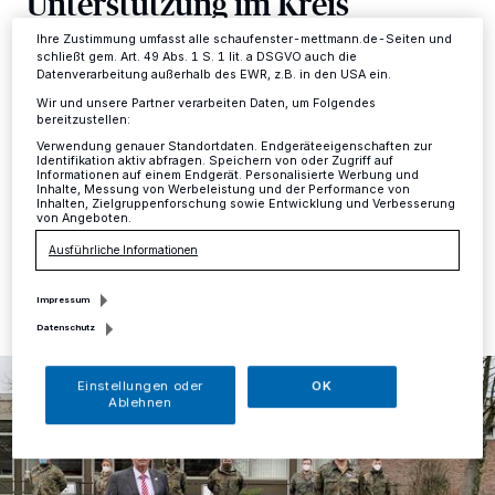
Unterstützung im Kreis
Informationen finden Sie in unserer Datenschutzerklärung.
Mettmann
Ihre Zustimmung umfasst alle schaufenster-mettmann.de-Seiten und
schließt gem. Art. 49 Abs. 1 S. 1 lit. a DSGVO auch die
Datenverarbeitung außerhalb des EWR, z.B. in den USA ein.
Kreis
·
Landrat Thomas Hendele begrüßte am Montag
Wir und unsere Partner verarbeiten Daten, um Folgendes
49 Soldaten der Bundeswehr, die ab sofort in Alten-
bereitzustellen:
und Pflegeheimen im Kreis Mettmann Schnelltests auf
Verwendung genauer Standortdaten. Endgeräteeigenschaften zur
das Corona-Virus für Besucher durchführen werden.
Identifikation aktiv abfragen. Speichern von oder Zugriff auf
Informationen auf einem Endgerät. Personalisierte Werbung und
Inhalte, Messung von Werbeleistung und der Performance von
Inhalten, Zielgruppenforschung sowie Entwicklung und Verbesserung
von Angeboten.
Ausführliche Informationen
01.02.2021 , 17:37 Uhr
Eine Minute Lesezeit
Impressum
Datenschutz
Einstellungen oder
OK
Ablehnen