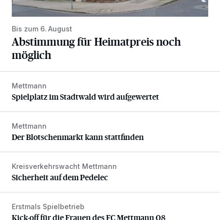
Bis zum 6. August
Abstimmung für Heimatpreis noch
möglich
Mettmann
Spielplatz im Stadtwald wird aufgewertet
Spielplatz im Stadtwald wird aufgewertet
Mettmann
Der Blotschenmarkt kann stattfinden
Der Blotschenmarkt kann stattfinden
Kreisverkehrswacht Mettmann
Sicherheit auf dem Pedelec
Sicherheit auf dem Pedelec
Erstmals Spielbetrieb
Kick-off für die Frauen des FC Mettmann 08
Kick-off für die Frauen des FC Mettmann 08