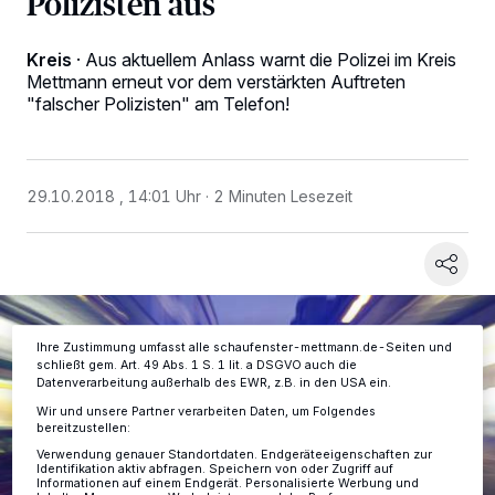
Polizisten aus
Kreis
·
Aus aktuellem Anlass warnt die Polizei im Kreis
Mettmann erneut vor dem verstärkten Auftreten
"falscher Polizisten" am Telefon!
Wir und unsere
-Partner speichern und greifen auf
218
personenbezogene Daten wie Browserdaten oder eindeutige
Kennungen auf Ihrem Gerät zu. Durch Auswahl von OK aktivieren Sie
Tracking-Technologien für die unter „Wir und unsere Partner
29.10.2018 , 14:01 Uhr
2 Minuten Lesezeit
verarbeiten Daten, um Ihnen Dienste bereitzustellen“ aufgeführten
Zwecke. Wenn Tracker deaktiviert sind, sind manche Inhalte und
Anzeigen möglicherweise nicht mehr so relevant für Sie. Sie können
dieses Menü jederzeit wieder aufrufen, um Ihre Einstellungen zu
ändern oder Ihre Einwilligung zu widerrufen, indem Sie auf den Link
Einstellungen oder Ablehnen am unteren Rand der Webseite klicken.
Ihre Einstellungen gelten innerhalb unseres Website. Weitere
Informationen finden Sie in unserer Datenschutzerklärung.
Ihre Zustimmung umfasst alle schaufenster-mettmann.de-Seiten und
schließt gem. Art. 49 Abs. 1 S. 1 lit. a DSGVO auch die
Datenverarbeitung außerhalb des EWR, z.B. in den USA ein.
Wir und unsere Partner verarbeiten Daten, um Folgendes
bereitzustellen:
Verwendung genauer Standortdaten. Endgeräteeigenschaften zur
Identifikation aktiv abfragen. Speichern von oder Zugriff auf
Informationen auf einem Endgerät. Personalisierte Werbung und