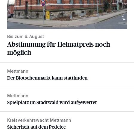
Bis zum 6. August
Abstimmung für Heimatpreis noch
möglich
Mettmann
Der Blotschenmarkt kann stattfinden
Der Blotschenmarkt kann stattfinden
Mettmann
Spielplatz im Stadtwald wird aufgewertet
Spielplatz im Stadtwald wird aufgewertet
Kreisverkehrswacht Mettmann
Sicherheit auf dem Pedelec
Sicherheit auf dem Pedelec