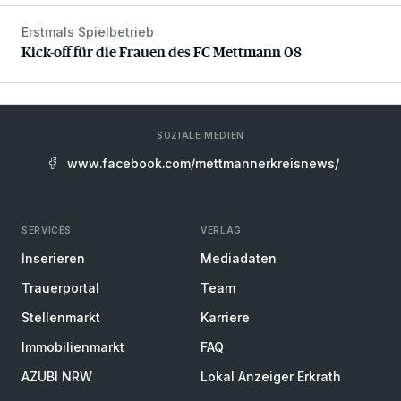
Erstmals Spielbetrieb
Kick-off für die Frauen des FC Mettmann 08
Kick-off für die Frauen des FC Mettmann 08
SOZIALE MEDIEN
www.facebook.com/mettmannerkreisnews/
SERVICES
VERLAG
Inserieren
Mediadaten
Trauerportal
Team
Stellenmarkt
Karriere
Immobilienmarkt
FAQ
AZUBI NRW
Lokal Anzeiger Erkrath