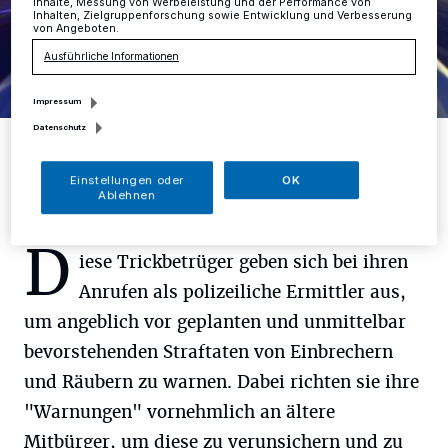
Inhalte, Messung von Werbeleistung und der Performance von
Inhalten, Zielgruppenforschung sowie Entwicklung und Verbesserung
von Angeboten.
Ausführliche Informationen
Impressum
Datenschutz
Foto: Kreispolizei
Einstellungen oder
OK
Ablehnen
D
iese Trickbetrüger geben sich bei ihren
Anrufen als polizeiliche Ermittler aus,
um angeblich vor geplanten und unmittelbar
bevorstehenden Straftaten von Einbrechern
und Räubern zu warnen. Dabei richten sie ihre
"Warnungen" vornehmlich an ältere
Mitbürger, um diese zu verunsichern und zu