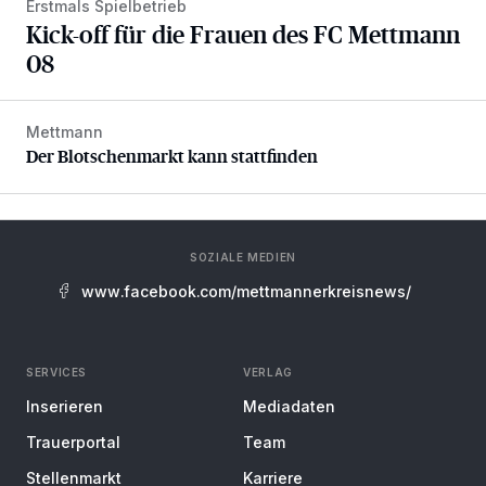
Erstmals Spielbetrieb
Kick-off für die Frauen des FC Mettmann
08
Mettmann
Der Blotschenmarkt kann stattfinden
Der Blotschenmarkt kann stattfinden
SOZIALE MEDIEN
www.facebook.com/mettmannerkreisnews/
SERVICES
VERLAG
Inserieren
Mediadaten
Trauerportal
Team
Stellenmarkt
Karriere