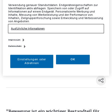
Verwendung genauer Standortdaten. Endgeräteeigenschaften zur
Kreis
·
Im Rahmen des Landesprogrammes
Identifikation aktiv abfragen. Speichern von oder Zugriff auf
Informationen auf einem Endgerät. Personalisierte Werbung und
"1000x1000 Anerkennung für den Sportverein"
Inhalte, Messung von Werbeleistung und der Performance von
Inhalten, Zielgruppenforschung sowie Entwicklung und Verbesserung
werden in diesem Jahr insgesamt 22 Sportvereine aus
von Angeboten.
den Städten Mettmann, Erkrath, Hilden, Velbert,
Langenfeld, Ratingen und Haan mit einer Förderung in
Ausführliche Informationen
Höhe von 1000 Euro zur Ausgestaltung von
Kooperationen mit Kindertagesstätten oder
Impressum
Ganztagsgrundschulen gefördert.
Datenschutz
Einstellungen oder
OK
Ablehnen
10.07.2017 , 16:32 Uhr
Eine Minute Lesezeit
"Bewegung ist ein wichtiger Bestandteil für