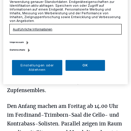
Verwendung genauer Standortdaten. Endgeräteeigenschaften zur
Identifikation aktiv abfragen. Speichern von oder Zugriff auf
Informationen auf einem Endgerät. Personalisierte Werbung und
Nach monatelanger Vorbereitung werden die
Inhalte, Messung von Werbeleistung und der Performance von
Inhalten, Zielgruppenforschung sowie Entwicklung und Verbesserung
Jugendlichen im Alter von 7 bis 20 Jahren dort
von Angeboten.
ihr musikalisches Können unter Beweis
Ausführliche Informationen
stellen. In der Solowertung kommen in diesem
Impressum
Jahr die Streichinstrumente (Violine, Viola,
Datenschutz
Violoncello, Kontrabass), Gesang (Pop),
Percussion und Mallets zum Zuge.
Einstellungen oder
OK
Ablehnen
Ensemblewertungen gibt es in den Kategorien
Duo Klavier/Blasinstrument, Gitarrenduo und
Zupfensembles.
Den Anfang machen am Freitag ab 14.00 Uhr
im Ferdinand-Trimborn-Saal die Cello- und
Kontrabass-Solisten. Parallel zeigen im Raum