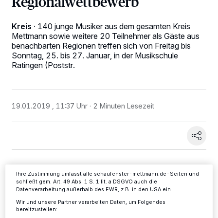
Regionalwettbewerb
Kreis
·
140 junge Musiker aus dem gesamten Kreis
Mettmann sowie weitere 20 Teilnehmer als Gäste aus
benachbarten Regionen treffen sich von Freitag bis
Sonntag, 25. bis 27. Januar, in der Musikschule
Ratingen (Poststr.
Wir und unsere
-Partner speichern und greifen auf
218
personenbezogene Daten wie Browserdaten oder eindeutige
Kennungen auf Ihrem Gerät zu. Durch Auswahl von OK aktivieren Sie
Tracking-Technologien für die unter „Wir und unsere Partner
19.01.2019 , 11:37 Uhr
2 Minuten Lesezeit
verarbeiten Daten, um Ihnen Dienste bereitzustellen“ aufgeführten
Zwecke. Wenn Tracker deaktiviert sind, sind manche Inhalte und
Anzeigen möglicherweise nicht mehr so relevant für Sie. Sie können
dieses Menü jederzeit wieder aufrufen, um Ihre Einstellungen zu
ändern oder Ihre Einwilligung zu widerrufen, indem Sie auf den Link
Einstellungen oder Ablehnen am unteren Rand der Webseite klicken.
Ihre Einstellungen gelten innerhalb unseres Website. Weitere
Informationen finden Sie in unserer Datenschutzerklärung.
Ihre Zustimmung umfasst alle schaufenster-mettmann.de-Seiten und
schließt gem. Art. 49 Abs. 1 S. 1 lit. a DSGVO auch die
Datenverarbeitung außerhalb des EWR, z.B. in den USA ein.
23) zum Regionalwettbewerb "Jugend
Wir und unsere Partner verarbeiten Daten, um Folgendes
musiziert".
bereitzustellen: