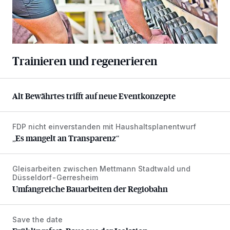
Trainieren und regenerieren
Alt Bewährtes trifft auf neue Eventkonzepte
Alt Bewährtes trifft auf neue Eventkonzepte
FDP nicht einverstanden mit Haushaltsplanentwurf
„Es mangelt an Transparenz“
„Es mangelt an Transparenz“
Gleisarbeiten zwischen Mettmann Stadtwald und
Umfangreiche Bauarbeiten der Regiobahn
Düsseldorf-Gerresheim
Umfangreiche Bauarbeiten der Regiobahn
Save the date
Frühlingsfest: Raus aus der Isolation