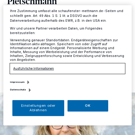
Pietschmann
Informationen finden Sie in unserer Datenschutzerklärung.
Ihre Zustimmung umfasst alle schaufenster-mettmann.de-Seiten und
Mettmann.
·
Nach der Kommunalwahl vom 13.
schließt gem. Art. 49 Abs. 1 S. 1 lit. a DSGVO auch die
Datenverarbeitung außerhalb des EWR, z.B. in den USA ein.
September 2020 und der Bürgermeisterstichwahl vom
27. September 2020 findet am Dienstag, 3. November
Wir und unsere Partner verarbeiten Daten, um Folgendes
bereitzustellen:
2020, die konstituierende Sitzung des Stadtrates der
Kreis­stadt Mettmann statt.
Verwendung genauer Standortdaten. Endgeräteeigenschaften zur
Identifikation aktiv abfragen. Speichern von oder Zugriff auf
Informationen auf einem Endgerät. Personalisierte Werbung und
Inhalte, Messung von Werbeleistung und der Performance von
Inhalten, Zielgruppenforschung sowie Entwicklung und Verbesserung
von Angeboten.
28.10.2020 , 14:12 Uhr
Eine Minute Lesezeit
Ausführliche Informationen
Impressum
Datenschutz
Einstellungen oder
OK
Ablehnen