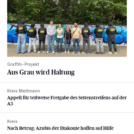
Graffiti-Projekt
Aus Grau wird Haltung
Kreis Mettmann
Appell für teilweise Freigabe des Seitenstreifens auf der A
Appell für teilweise Freigabe des Seitenstreifens auf der
A3
Kreis
Nach Betrug: Azubis der Diakonie hoffen auf Hilfe
Nach Betrug: Azubis der Diakonie hoffen auf Hilfe