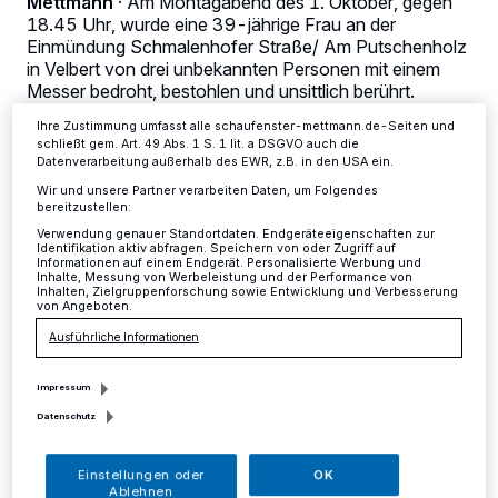
Mettmann
·
Am Montagabend des 1. Oktober, gegen
Anzeigen möglicherweise nicht mehr so relevant für Sie. Sie können
18.45 Uhr, wurde eine 39-jährige Frau an der
dieses Menü jederzeit wieder aufrufen, um Ihre Einstellungen zu
Einmündung Schmalenhofer Straße/ Am Putschenholz
ändern oder Ihre Einwilligung zu widerrufen, indem Sie auf den Link
Einstellungen oder Ablehnen am unteren Rand der Webseite klicken.
in Velbert von drei unbekannten Personen mit einem
Ihre Einstellungen gelten innerhalb unseres Website. Weitere
Messer bedroht, bestohlen und unsittlich berührt.
Informationen finden Sie in unserer Datenschutzerklärung.
Ihre Zustimmung umfasst alle schaufenster-mettmann.de-Seiten und
schließt gem. Art. 49 Abs. 1 S. 1 lit. a DSGVO auch die
Datenverarbeitung außerhalb des EWR, z.B. in den USA ein.
02.10.2018 , 11:06 Uhr
Eine Minute Lesezeit
Wir und unsere Partner verarbeiten Daten, um Folgendes
bereitzustellen:
Verwendung genauer Standortdaten. Endgeräteeigenschaften zur
Identifikation aktiv abfragen. Speichern von oder Zugriff auf
Informationen auf einem Endgerät. Personalisierte Werbung und
Inhalte, Messung von Werbeleistung und der Performance von
Inhalten, Zielgruppenforschung sowie Entwicklung und Verbesserung
von Angeboten.
Ausführliche Informationen
N
ach eigenen Angaben warf die Frau
Impressum
Datenschutz
Papier in den Altpapiercontainer, als
das Trio plötzlich hinter ihr auftauchte. Einer
Einstellungen oder
OK
der Täter hielt der 39-Jährigen ein Messer vor
Ablehnen