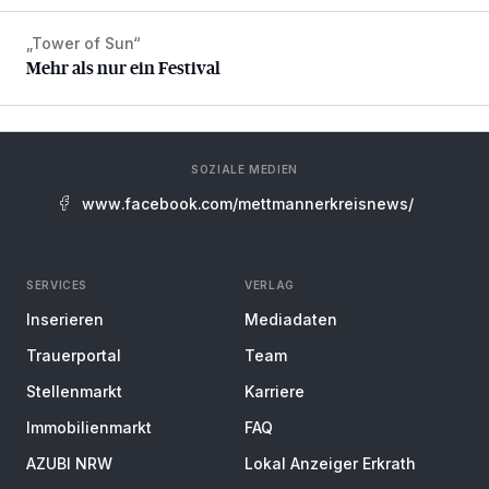
„Tower of Sun“
Mehr als nur ein Festival
Mehr als nur ein Festival
SOZIALE MEDIEN
www.facebook.com/mettmannerkreisnews/
SERVICES
VERLAG
Inserieren
Mediadaten
Trauerportal
Team
Stellenmarkt
Karriere
Immobilienmarkt
FAQ
AZUBI NRW
Lokal Anzeiger Erkrath