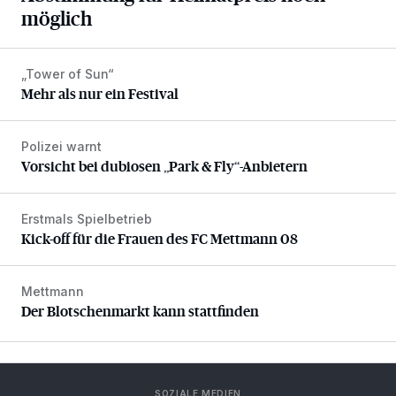
möglich
„Tower of Sun“
Mehr als nur ein Festival
Mehr als nur ein Festival
Polizei warnt
Vorsicht bei dubiosen „Park & Fly“-Anbietern
Vorsicht bei dubiosen „Park & Fly“-Anbietern
Erstmals Spielbetrieb
Kick-off für die Frauen des FC Mettmann 08
Kick-off für die Frauen des FC Mettmann 08
Mettmann
Der Blotschenmarkt kann stattfinden
Der Blotschenmarkt kann stattfinden
SOZIALE MEDIEN