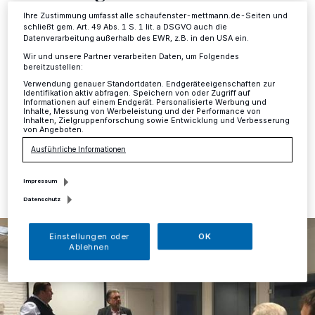
Ihre Zustimmung umfasst alle schaufenster-mettmann.de-Seiten und
Mettmann
·
Bürgermeister Thomas Dinkelmann und
schließt gem. Art. 49 Abs. 1 S. 1 lit. a DSGVO auch die
Gastgeber Marc Bartschies, Geschäftsführer der
Datenverarbeitung außerhalb des EWR, z.B. in den USA ein.
Tetronik GmbH, haben beim Business Breakfast die
Wir und unsere Partner verarbeiten Daten, um Folgendes
Unternehmer des Gewerbegebietes Ost begrüßt. Beide
bereitzustellen:
betonten die Bedeutung von Netzwerken, die in
Verwendung genauer Standortdaten. Endgeräteeigenschaften zur
Identifikation aktiv abfragen. Speichern von oder Zugriff auf
Mettmann noch weiter ausgebaut werden sollen.
Informationen auf einem Endgerät. Personalisierte Werbung und
Inhalte, Messung von Werbeleistung und der Performance von
Inhalten, Zielgruppenforschung sowie Entwicklung und Verbesserung
von Angeboten.
Ausführliche Informationen
30.09.2018 , 11:20 Uhr
Eine Minute Lesezeit
Impressum
Datenschutz
Einstellungen oder
OK
Ablehnen