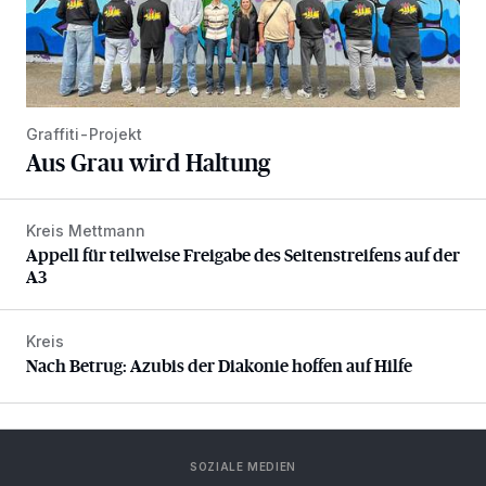
Graffiti-Projekt
Aus Grau wird Haltung
Kreis Mettmann
Appell für teilweise Freigabe des Seitenstreifens auf der A
Appell für teilweise Freigabe des Seitenstreifens auf der
A3
Kreis
Nach Betrug: Azubis der Diakonie hoffen auf Hilfe
Nach Betrug: Azubis der Diakonie hoffen auf Hilfe
SOZIALE MEDIEN