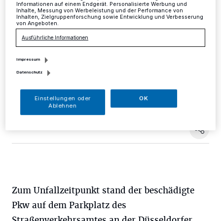
Informationen auf einem Endgerät. Personalisierte Werbung und
Inhalte, Messung von Werbeleistung und der Performance von
Mettmann
·
Am Donnerstag, in der Zeit zwischen 8 und
Inhalten, Zielgruppenforschung sowie Entwicklung und Verbesserung
von Angeboten.
13.35 Uhr, beschädigten Unbekannte mit ihrem
Fahrzeug einen schwarzen Mazda an der hinteren
Ausführliche Informationen
Beifahrertür und entfernten sich dann, ohne eine
Schadensregulierung einzuleiten.
Impressum
Datenschutz
01.10.2018 , 16:06 Uhr
Eine Minute Lesezeit
Einstellungen oder
OK
Ablehnen
Zum Unfallzeitpunkt stand der beschädigte
Pkw auf dem Parkplatz des
Straßenverkehrsamtes an der Düsseldorfer