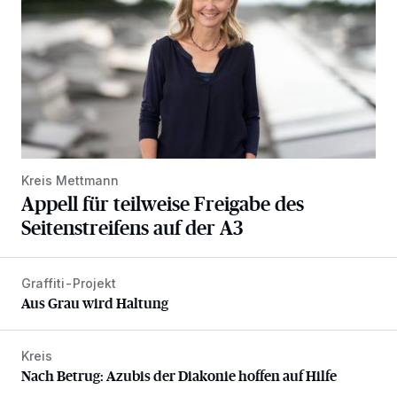
Kreis Mettmann
Appell für teilweise Freigabe des
Seitenstreifens auf der A3
Graffiti-Projekt
Aus Grau wird Haltung
Aus Grau wird Haltung
Kreis
Nach Betrug: Azubis der Diakonie hoffen auf Hilfe
Nach Betrug: Azubis der Diakonie hoffen auf Hilfe