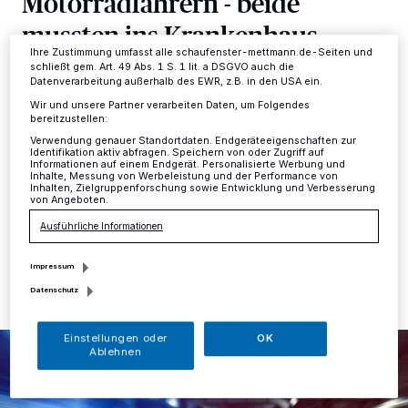
Motorradfahrern - beide
Ihre Einstellungen gelten innerhalb unseres Website. Weitere
mussten ins Krankenhaus
Informationen finden Sie in unserer Datenschutzerklärung.
Ihre Zustimmung umfasst alle schaufenster-mettmann.de-Seiten und
schließt gem. Art. 49 Abs. 1 S. 1 lit. a DSGVO auch die
Mettmann
·
Am Sonntagabend, 18. August, kam in
Datenverarbeitung außerhalb des EWR, z.B. in den USA ein.
Mettmann ein 46-Jähriger Biker aufgrund eines
Wir und unsere Partner verarbeiten Daten, um Folgendes
technischen Defekts seines Motorrads zu Fall. Ein
bereitzustellen:
hinter ihm befindlicher Motorradfahrer stürzte beim
Verwendung genauer Standortdaten. Endgeräteeigenschaften zur
Versuch eines Ausweichmanövers ebenfalls. Beide
Identifikation aktiv abfragen. Speichern von oder Zugriff auf
Informationen auf einem Endgerät. Personalisierte Werbung und
Männer wurden schwer verletzt.
Inhalte, Messung von Werbeleistung und der Performance von
Inhalten, Zielgruppenforschung sowie Entwicklung und Verbesserung
von Angeboten.
Ausführliche Informationen
20.08.2024 , 11:01 Uhr
Eine Minute Lesezeit
Impressum
Datenschutz
Einstellungen oder
OK
Ablehnen