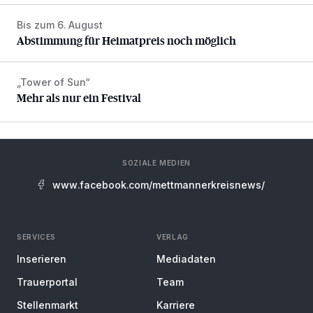
Bis zum 6. August
Abstimmung für Heimatpreis noch möglich
Abstimmung für Heimatpreis noch möglich
„Tower of Sun“
Mehr als nur ein Festival
Mehr als nur ein Festival
SOZIALE MEDIEN
www.facebook.com/mettmannerkreisnews/
SERVICES
VERLAG
Inserieren
Mediadaten
Trauerportal
Team
Stellenmarkt
Karriere