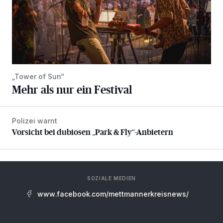
„Tower of Sun“
Mehr als nur ein Festival
Polizei warnt
Vorsicht bei dubiosen „Park & Fly“-Anbietern
Vorsicht bei dubiosen „Park & Fly“-Anbietern
SOZIALE MEDIEN
www.facebook.com/mettmannerkreisnews/