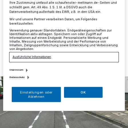
Radler
Ihre Zustimmung umfasst alle schaufenster-mettmann.de-Seiten und
schließt gem. Art. 49 Abs. 1 S. 1 lit. a DSGVO auch die
Datenverarbeitung außerhalb des EWR, z.B. in den USA ein.
Mettmann
·
Verwaltung setzt mit einem Schutzstreifen
Wir und unsere Partner verarbeiten Daten, um Folgendes
auf der Düsseldorfer Straße einen Beschluss aus dem
bereitzustellen:
Aussschuss für Klimaschutz, Umwelt und Mobilität um.
Verwendung genauer Standortdaten. Endgeräteeigenschaften zur
Identifikation aktiv abfragen. Speichern von oder Zugriff auf
Informationen auf einem Endgerät. Personalisierte Werbung und
Inhalte, Messung von Werbeleistung und der Performance von
Inhalten, Zielgruppenforschung sowie Entwicklung und Verbesserung
von Angeboten.
15.08.2024 , 12:16 Uhr
Eine Minute Lesezeit
Ausführliche Informationen
Impressum
Datenschutz
Einstellungen oder
OK
Ablehnen