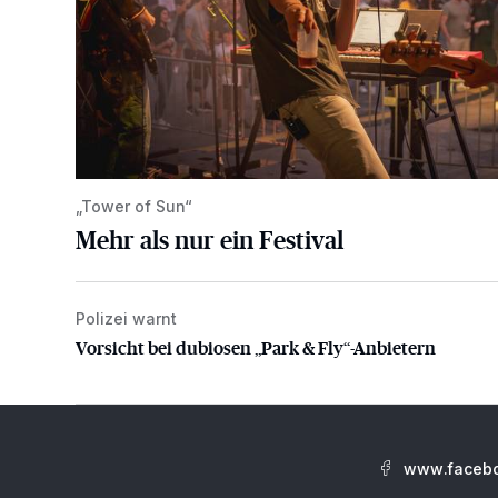
„Tower of Sun“
Mehr als nur ein Festival
Polizei warnt
Vorsicht bei dubiosen „Park & Fly“-Anbietern
Vorsicht bei dubiosen „Park & Fly“-Anbietern
www.facebo