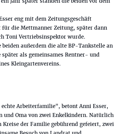
r ein Jahr später standen die beiden vor dem
 Esser eng mit dem Zeitungsgeschäft
t für die Mettmanner Zeitung, später dann
ch Toni Vertriebsinspektor wurde.
e beiden außerdem die alte BP-Tankstelle an
e später als gemeinsames Rentner- und
ines Kleingartenvereins.
echte Arbeiterfamilie", betont Anni Esser,
n und Oma von zwei Enkelkindern. Natürlich
 Kreise der Familie gebührend gefeiert, zwei
einsame Besuch von Landrat und