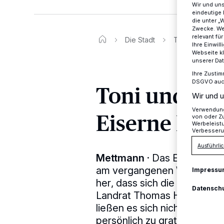
Wir und un
eindeutige 
die unter „
Zwecke. Wen
relevant fü
Die Stadt
Toni und Anni E
Ihre Einwil
Webseite kl
unserer Da
Ihre Zustim
DSGVO auch 
Toni und Ann
Wir und u
Verwendung 
Eiserne Hoch
von oder Zu
Werbeleist
Verbesseru
Ausführlic
Mettmann
·
Das Ehepaar To
am vergangenen Wochenende 
Impressu
her, dass sich die beiden a
Datensch
Landrat Thomas Hendele u
ließen es sich nicht nehme
persönlich zu gratulieren.