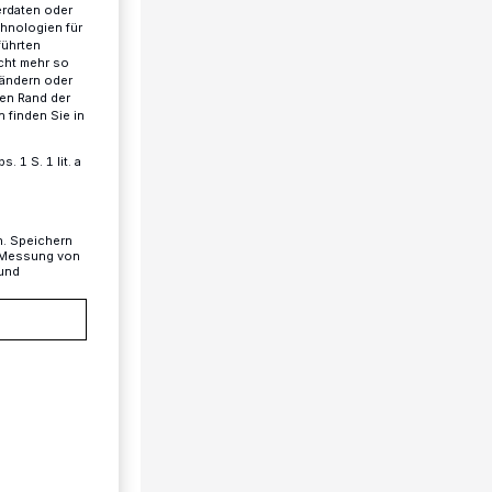
erdaten oder
chnologien für
führten
cht mehr so
 ändern oder
ren Rand der
 finden Sie in
 1 S. 1 lit. a
n. Speichern
, Messung von
 und