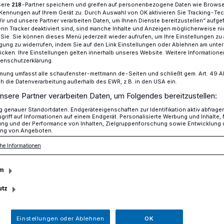
sere
-Partner speichern und greifen auf personenbezogene Daten wie Brows
218
Kennungen auf Ihrem Gerät zu. Durch Auswahl von OK aktivieren Sie Tracking-Te
Wir und unsere Partner verarbeiten Daten, um Ihnen Dienste bereitzustellen“ aufge
n Tracker deaktiviert sind, sind manche Inhalte und Anzeigen möglicherweise ni
r Sie. Sie können dieses Menü jederzeit wieder aufrufen, um Ihre Einstellungen zu
sser feiern Eiserne Hochzeit
ligung zu widerrufen, indem Sie auf den Link Einstellungen oder Ablehnen am unte
icken. Ihre Einstellungen gelten innerhalb unseres Website. Weitere Informationen
tenschutzerklärung.
mung umfasst alle schaufenster-mettmann.de-Seiten und schließt gem. Art. 49 Abs.
die Datenverarbeitung außerhalb des EWR, z.B. in den USA ein.
i Esser feiern
nsere Partner verarbeiten Daten, um Folgendes bereitzustellen:
genauer Standortdaten. Endgeräteeigenschaften zur Identifikation aktiv abfrage
zeit
griff auf Informationen auf einem Endgerät. Personalisierte Werbung und Inhalte
ung und der Performance von Inhalten, Zielgruppenforschung sowie Entwicklung
ng von Angeboten.
he Informationen
ni und Anni Esser aus Mettmann feierte
ihre Eiserne Hochzeit. 65 Jahre ist es
m
m 2. April 1953 das Ja-Wort gaben. Auch
utz
nd Bürgermeister Thomas Dinkelmann
n, zu diesem besonderen Jubiläum
Einstellungen oder Ablehnen
OK