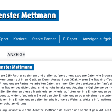
Sport
Karriere
Starke Partner
E-Paper
Anzeigen aufgeb
sere
-Partner speichern und greifen auf personenbezogene Daten wie Brows
218
Kennungen auf Ihrem Gerät zu. Durch Auswahl von OK aktivieren Sie Tracking-Te
Wir und unsere Partner verarbeiten Daten, um Ihnen Dienste bereitzustellen“ aufge
n Tracker deaktiviert sind, sind manche Inhalte und Anzeigen möglicherweise ni
r Sie. Sie können dieses Menü jederzeit wieder aufrufen, um Ihre Einstellungen zu
ligung zu widerrufen, indem Sie auf den Link Einstellungen oder Ablehnen am unte
icken. Ihre Einstellungen gelten innerhalb unseres Website. Weitere Informationen
tenschutzerklärung.
mung umfasst alle schaufenster-mettmann.de-Seiten und schließt gem. Art. 49 Abs.