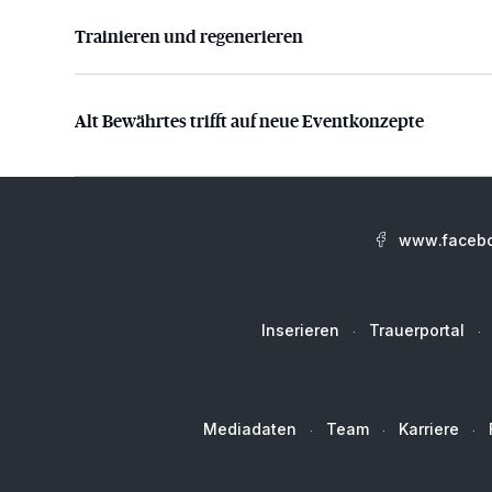
Trainieren und regenerieren
Trainieren und regenerieren
Alt Bewährtes trifft auf neue Eventkonzepte
Alt Bewährtes trifft auf neue Eventkonzepte
www.facebo
Inserieren
Trauerportal
Mediadaten
Team
Karriere