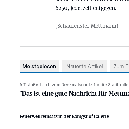
6250, jederzeit entgegen.
(Schaufenster Mettmann)
Meistgelesen
Neueste Artikel
Zum 
AfD äußert sich zum Denkmalschutz für die Stadthalle
"Das ist eine gute Nachricht für Mettmann!"
"Das ist eine gute Nachricht für Mettm
Feuerwehreinsatz in der Königshof-Galerie
Feuerwehreinsatz in der Königshof-Galerie