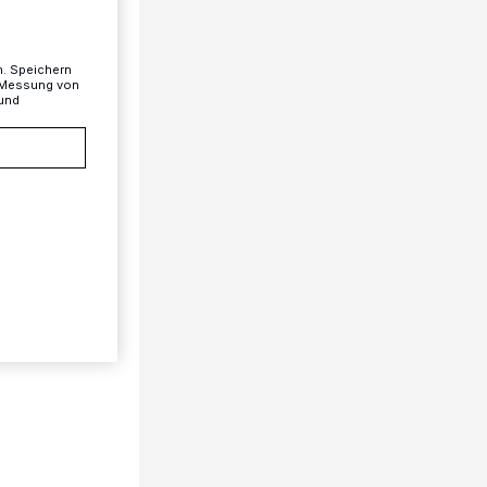
n. Speichern
, Messung von
 und