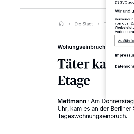
DSGVO auch 
Wir und u
Verwendung 
Die Stadt
Täter kamen bis
von oder Zu
Werbeleist
Verbesseru
Ausführlic
Wohungseinbruch an der Berl
Impressu
Täter kamen 
Datensch
Etage
Mettmann
·
Am Donnerstag,
Uhr, kam es an der Berliner
Tageswohnungseinbruch.