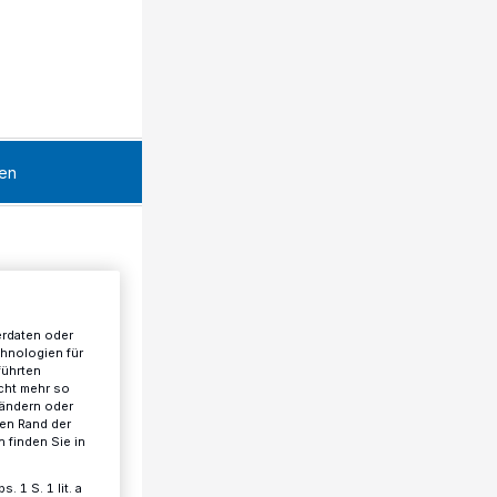
en
erdaten oder
chnologien für
führten
cht mehr so
 ändern oder
ren Rand der
 finden Sie in
 1 S. 1 lit. a