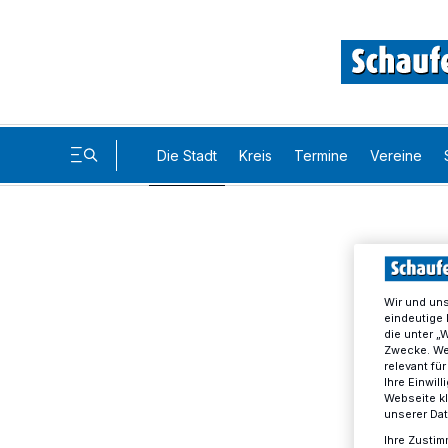
Die Stadt
Kreis
Termine
Vereine
Wir und un
eindeutige 
die unter „
Zwecke. Wen
relevant fü
Ihre Einwil
Webseite kl
unserer Da
Ihre Zustim