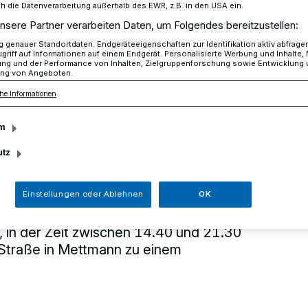
die Datenverarbeitung außerhalb des EWR, z.B. in den USA ein.
nsere Partner verarbeiten Daten, um Folgendes bereitzustellen:
genauer Standortdaten. Endgeräteeigenschaften zur Identifikation aktiv abfrage
 in die fünfte Etage
griff auf Informationen auf einem Endgerät. Personalisierte Werbung und Inhalte
ung und der Performance von Inhalten, Zielgruppenforschung sowie Entwicklung
ng von Angeboten.
he Informationen
iner Straße
m
bis in die fünfte
utz
Einstellungen oder Ablehnen
OK
 in der Zeit zwischen 14.40 und 21.30
 Straße in Mettmann zu einem