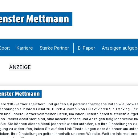
Sport
Karriere
Starke Partner
E-Paper
Anzeigen aufgeb
sere
-Partner speichern und greifen auf personenbezogene Daten wie Brows
218
Kennungen auf Ihrem Gerät zu. Durch Auswahl von OK aktivieren Sie Tracking-Te
Wir und unsere Partner verarbeiten Daten, um Ihnen Dienste bereitzustellen“ aufge
n Tracker deaktiviert sind, sind manche Inhalte und Anzeigen möglicherweise ni
r Sie. Sie können dieses Menü jederzeit wieder aufrufen, um Ihre Einstellungen zu
ligung zu widerrufen, indem Sie auf den Link Einstellungen oder Ablehnen am unte
icken. Ihre Einstellungen gelten innerhalb unseres Website. Weitere Informationen