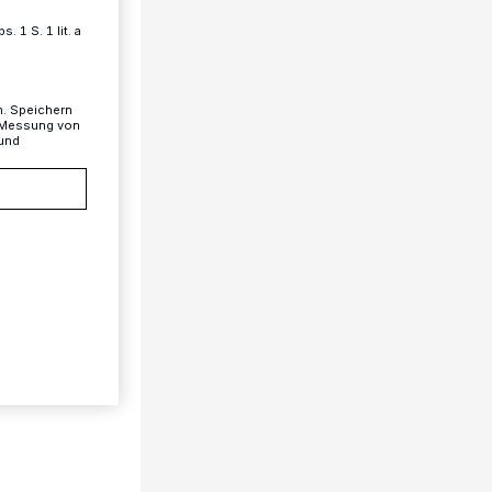
 1 S. 1 lit. a
n. Speichern
, Messung von
 und