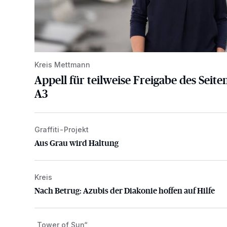
Kreis Mettmann
Appell für teilweise Freigabe des Seite
A3
Graffiti-Projekt
Aus Grau wird Haltung
Aus Grau wird Haltung
Kreis
Nach Betrug: Azubis der Diakonie hoffen auf Hilfe
Nach Betrug: Azubis der Diakonie hoffen auf Hilfe
„Tower of Sun“
Mehr als nur ein Festival