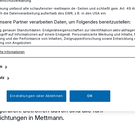
tenschutzerklärung.
mung umfasst alle schaufenster-mettmann.de-Seiten und schließt gem. Art. 49 Abs.
die Datenverarbeitung außerhalb des EWR, z.B. in den USA ein.
nsere Partner verarbeiten Daten, um Folgendes bereitzustellen:
dertagesstätten am Mittwoch geschlossen!
genauer Standortdaten. Endgeräteeigenschaften zur Identifikation aktiv abfrage
griff auf Informationen auf einem Endgerät. Personalisierte Werbung und Inhalte
ung und der Performance von Inhalten, Zielgruppenforschung sowie Entwicklung
ng von Angeboten.
indertagesstätten
he Informationen
m
 geschlossen!
utz
t ver.di hat die Mitarbeiterinnen des
Einstellungen oder Ablehnen
OK
tes für Mittwoch, 15. April, zu einem
erufen. Betroffen davon sind alle fünf
richtungen in Mettmann.