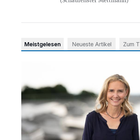
(Schaufenster Mettmann)
Meistgelesen
Neueste Artikel
Zum 
Appell für teilweise Freigabe des Seitenstreifens auf