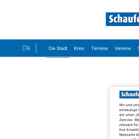
Die Stadt
Kreis
Termine
Vereine
Wir und un
eindeutige 
die unter „
Zwecke. Wen
relevant fü
Ihre Einwil
Webseite kl