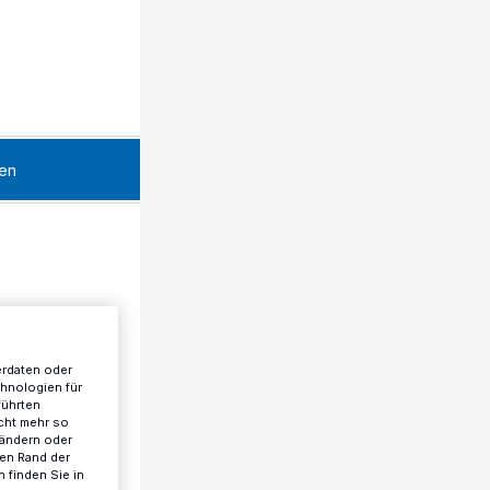
en
erdaten oder
chnologien für
führten
cht mehr so
 ändern oder
ren Rand der
 finden Sie in