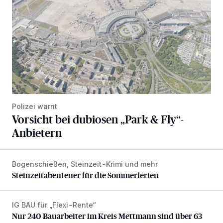
Polizei warnt
Vorsicht bei dubiosen „Park & Fly“-
Anbietern
Bogenschießen, Steinzeit-Krimi und mehr
Steinzeitabenteuer für die Sommerferien
Steinzeitabenteuer für die Sommerferien
IG BAU für „Flexi-Rente“
Nur 240 Bauarbeiter im Kreis Mettmann sind über 63
Nur 240 Bauarbeiter im Kreis Mettmann sind über 63