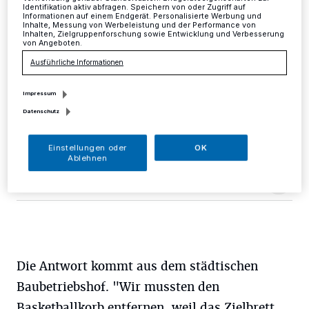
Identifikation aktiv abfragen. Speichern von oder Zugriff auf
Informationen auf einem Endgerät. Personalisierte Werbung und
Mettmann
·
Auf dem Spielplatz am Quantenberg fehlt
Inhalte, Messung von Werbeleistung und der Performance von
Inhalten, Zielgruppenforschung sowie Entwicklung und Verbesserung
ein Basketballkorb. Über die sozialen Netzwerke wurde
von Angeboten.
jetzt gefragt, ob jemand etwas dazu sagen kann, weil
Ausführliche Informationen
der Basketballkorb von Jugendlichen, die dort gerne
spielen, vermisst wird.
Impressum
Datenschutz
14.08.2018 , 10:59 Uhr
Eine Minute Lesezeit
Einstellungen oder
OK
Ablehnen
Die Antwort kommt aus dem städtischen
Baubetriebshof. "Wir mussten den
Basketballkorb entfernen, weil das Zielbrett