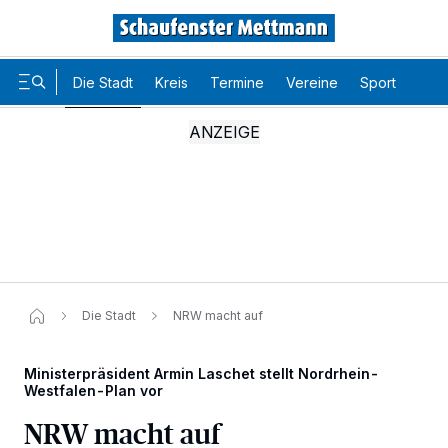
Die Stadt
Kreis
Termine
Vereine
Sport
Karr
Die Stadt
NRW macht auf
Ministerpräsident Armin Laschet stellt Nordrhein-
Westfalen-Plan vor
NRW macht auf