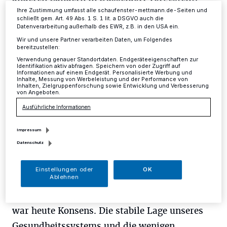
Ihre Zustimmung umfasst alle schaufenster-mettmann.de-Seiten und
schließt gem. Art. 49 Abs. 1 S. 1 lit. a DSGVO auch die
Ministerpräsident Armin Laschet: „Ich freue
Datenverarbeitung außerhalb des EWR, z.B. in den USA ein.
Wir und unsere Partner verarbeiten Daten, um Folgendes
mich, dass Bund und Länder heute
bereitzustellen:
gemeinsam den Weg in die
Verwendung genauer Standortdaten. Endgeräteeigenschaften zur
Identifikation aktiv abfragen. Speichern von oder Zugriff auf
verantwortungsvolle Normalität
Informationen auf einem Endgerät. Personalisierte Werbung und
Inhalte, Messung von Werbeleistung und der Performance von
Inhalten, Zielgruppenforschung sowie Entwicklung und Verbesserung
eingeschlagen haben. Ich habe immer dafür
von Angeboten.
geworben, auch die gesundheitlichen, sozialen
Ausführliche Informationen
und wirtschaftlichen Folgeschäden der
Impressum
Pandemie-Bekämpfung im Blick zu behalten.
Datenschutz
Unsere Regelungen müssen zielgerichtet und
verhältnismäßig sein und das regional höchst
Einstellungen oder
OK
Ablehnen
unterschiedliche Infektionsgeschehen
anerkennen und abbilden. Diese Auffassung
war heute Konsens. Die stabile Lage unseres
Gesundheitssystems und die wenigen