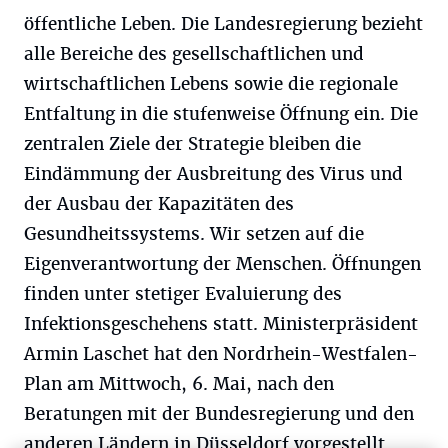
öffentliche Leben. Die Landesregierung bezieht
alle Bereiche des gesellschaftlichen und
wirtschaftlichen Lebens sowie die regionale
Entfaltung in die stufenweise Öffnung ein. Die
zentralen Ziele der Strategie bleiben die
Eindämmung der Ausbreitung des Virus und
der Ausbau der Kapazitäten des
Gesundheitssystems. Wir setzen auf die
Eigenverantwortung der Menschen. Öffnungen
Wir und unsere
-Partner speichern und greifen auf
218
personenbezogene Daten wie Browserdaten oder eindeutige
finden unter stetiger Evaluierung des
Kennungen auf Ihrem Gerät zu. Durch Auswahl von OK aktivieren Sie
Tracking-Technologien für die unter „Wir und unsere Partner
Infektionsgeschehens statt. Ministerpräsident
verarbeiten Daten, um Ihnen Dienste bereitzustellen“ aufgeführten
Zwecke. Wenn Tracker deaktiviert sind, sind manche Inhalte und
Armin Laschet hat den Nordrhein-Westfalen-
Anzeigen möglicherweise nicht mehr so relevant für Sie. Sie können
dieses Menü jederzeit wieder aufrufen, um Ihre Einstellungen zu
Plan am Mittwoch, 6. Mai, nach den
ändern oder Ihre Einwilligung zu widerrufen, indem Sie auf den Link
Beratungen mit der Bundesregierung und den
Einstellungen oder Ablehnen am unteren Rand der Webseite klicken.
Ihre Einstellungen gelten innerhalb unseres Website. Weitere
anderen Ländern in Düsseldorf vorgestellt.
Informationen finden Sie in unserer Datenschutzerklärung.