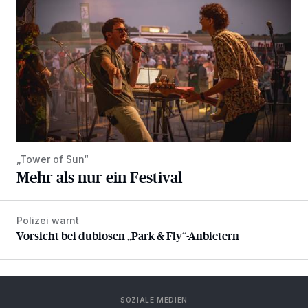
„Tower of Sun“
Mehr als nur ein Festival
Polizei warnt
Vorsicht bei dubiosen „Park & Fly“-Anbietern
Vorsicht bei dubiosen „Park & Fly“-Anbietern
SOZIALE MEDIEN