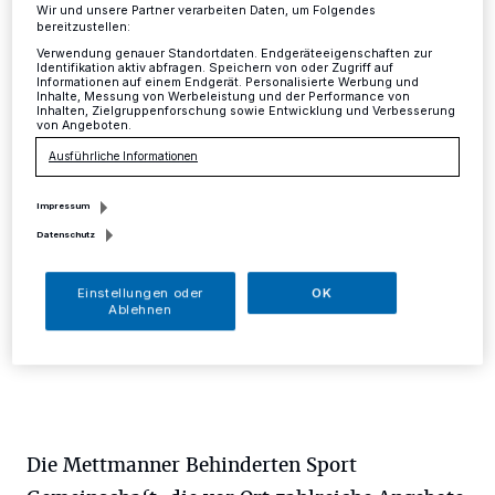
Gemeinschaft Mettmann
Wir und unsere Partner verarbeiten Daten, um Folgendes
bereitzustellen:
Verwendung genauer Standortdaten. Endgeräteeigenschaften zur
Identifikation aktiv abfragen. Speichern von oder Zugriff auf
Mettmann
·
Die CDU-Bundestagsabgeordnete und
Informationen auf einem Endgerät. Personalisierte Werbung und
Inhalte, Messung von Werbeleistung und der Performance von
Vizepräsidentin des Deutschen Bundestages Michaela
Inhalten, Zielgruppenforschung sowie Entwicklung und Verbesserung
Noll wurde am 16. März im "Café am Markt" mit der
von Angeboten.
Ehrenmitgliedschaft der Behinderten Sport
Ausführliche Informationen
Gemeinschaft Mettmann e.V. ausgezeichnet.
Impressum
Datenschutz
22.03.2017 , 14:11 Uhr
Eine Minute Lesezeit
Einstellungen oder
OK
Ablehnen
Die Mettmanner Behinderten Sport