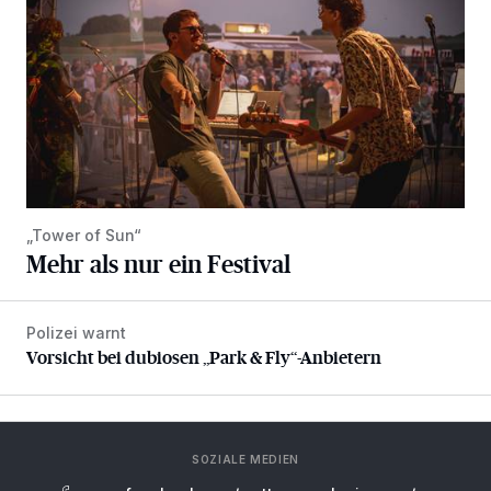
„Tower of Sun“
Mehr als nur ein Festival
Polizei warnt
Vorsicht bei dubiosen „Park & Fly“-Anbietern
Vorsicht bei dubiosen „Park & Fly“-Anbietern
SOZIALE MEDIEN