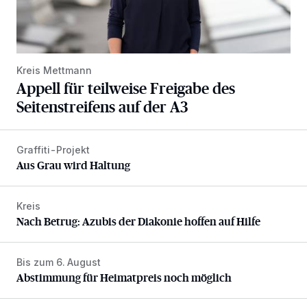
Kreis Mettmann
Appell für teilweise Freigabe des
Seitenstreifens auf der A3
Graffiti-Projekt
Aus Grau wird Haltung
Aus Grau wird Haltung
Kreis
Nach Betrug: Azubis der Diakonie hoffen auf Hilfe
Nach Betrug: Azubis der Diakonie hoffen auf Hilfe
Bis zum 6. August
Abstimmung für Heimatpreis noch möglich
Abstimmung für Heimatpreis noch möglich