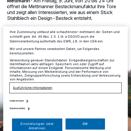
Mettmann
·
Am Freitag, 9. Juni, von 20 bis 24 Uhr
Anzeigen möglicherweise nicht mehr so relevant für Sie. Sie können
öffnet die Mettmanner Besteckmanufaktur ihre Tore
dieses Menü jederzeit wieder aufrufen, um Ihre Einstellungen zu
ändern oder Ihre Einwilligung zu widerrufen, indem Sie auf den Link
und zeigt allen Interessierten, wie aus einem Stück
Einstellungen oder Ablehnen am unteren Rand der Webseite klicken.
Stahlblech ein Design-Besteck entsteht.
Ihre Einstellungen gelten innerhalb unseres Website. Weitere
Informationen finden Sie in unserer Datenschutzerklärung.
Ihre Zustimmung umfasst alle schaufenster-mettmann.de-Seiten und
schließt gem. Art. 49 Abs. 1 S. 1 lit. a DSGVO auch die
Datenverarbeitung außerhalb des EWR, z.B. in den USA ein.
02.06.2017 , 13:35 Uhr
Eine Minute Lesezeit
Wir und unsere Partner verarbeiten Daten, um Folgendes
bereitzustellen:
Verwendung genauer Standortdaten. Endgeräteeigenschaften zur
Identifikation aktiv abfragen. Speichern von oder Zugriff auf
Informationen auf einem Endgerät. Personalisierte Werbung und
Inhalte, Messung von Werbeleistung und der Performance von
Inhalten, Zielgruppenforschung sowie Entwicklung und Verbesserung
von Angeboten.
Ausführliche Informationen
Impressum
Datenschutz
Einstellungen oder
OK
Ablehnen