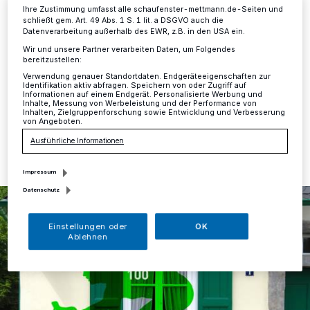
Ihre Zustimmung umfasst alle schaufenster-mettmann.de-Seiten und
schließt gem. Art. 49 Abs. 1 S. 1 lit. a DSGVO auch die
Mettmann
·
Am Sonntag, 2. Juli, wird Mettmann zum
Datenverarbeitung außerhalb des EWR, z.B. in den USA ein.
Schauplatz des größten Radrennens der Welt, dann
Wir und unsere Partner verarbeiten Daten, um Folgendes
führt die 2. Etappe der Tour durch die Neanderthal-
bereitzustellen:
Stadt.
Verwendung genauer Standortdaten. Endgeräteeigenschaften zur
Identifikation aktiv abfragen. Speichern von oder Zugriff auf
Informationen auf einem Endgerät. Personalisierte Werbung und
Inhalte, Messung von Werbeleistung und der Performance von
Inhalten, Zielgruppenforschung sowie Entwicklung und Verbesserung
von Angeboten.
24.03.2017 , 14:20 Uhr
Eine Minute Lesezeit
Ausführliche Informationen
Impressum
Datenschutz
Einstellungen oder
OK
Ablehnen