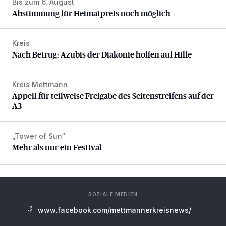
Bis zum 6. August
Abstimmung für Heimatpreis noch möglich
Abstimmung für Heimatpreis noch möglich
Kreis
Nach Betrug: Azubis der Diakonie hoffen auf Hilfe
Nach Betrug: Azubis der Diakonie hoffen auf Hilfe
Kreis Mettmann
Appell für teilweise Freigabe des Seitenstreifens auf der A
Appell für teilweise Freigabe des Seitenstreifens auf der
A3
„Tower of Sun“
Mehr als nur ein Festival
Mehr als nur ein Festival
SOZIALE MEDIEN
www.facebook.com/mettmannerkreisnews/