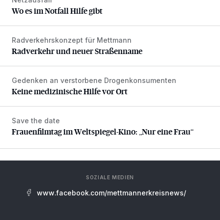
Wo es im Notfall Hilfe gibt
Wo es im Notfall Hilfe gibt
Radverkehrskonzept für Mettmann
Radverkehr und neuer Straßenname
Radverkehr und neuer Straßenname
Gedenken an verstorbene Drogenkonsumenten
Keine medizinische Hilfe vor Ort
Keine medizinische Hilfe vor Ort
Save the date
Frauenfilmtag im Weltspiegel-Kino: „Nur eine Frau“
Frauenfilmtag im Weltspiegel-Kino: „Nur eine Frau“
SOZIALE MEDIEN
www.facebook.com/mettmannerkreisnews/