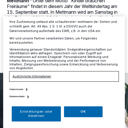
Mettmann
·
Unter dem Motto "Kinder brauchen
ändern oder Ihre Einwilligung zu widerrufen, indem Sie auf den Link
Freiräume" findet in diesem Jahr der Weltkindertag am
Einstellungen oder Ablehnen am unteren Rand der Webseite klicken.
Ihre Einstellungen gelten innerhalb unseres Website. Weitere
15. September statt. In Mettmann wird am Samstag in
Informationen finden Sie in unserer Datenschutzerklärung.
der Zeit von 11 bis 16 Uhr mit einem großen Kinderfest
Ihre Zustimmung umfasst alle schaufenster-mettmann.de-Seiten und
auf dem Königshofplatz gefeiert.
schließt gem. Art. 49 Abs. 1 S. 1 lit. a DSGVO auch die
Datenverarbeitung außerhalb des EWR, z.B. in den USA ein.
Wir und unsere Partner verarbeiten Daten, um Folgendes
bereitzustellen:
14.09.2018 , 13:31 Uhr
Eine Minute Lesezeit
Verwendung genauer Standortdaten. Endgeräteeigenschaften zur
Identifikation aktiv abfragen. Speichern von oder Zugriff auf
Informationen auf einem Endgerät. Personalisierte Werbung und
Inhalte, Messung von Werbeleistung und der Performance von
Inhalten, Zielgruppenforschung sowie Entwicklung und Verbesserung
von Angeboten.
Ausführliche Informationen
Impressum
Datenschutz
Einstellungen oder
OK
Ablehnen