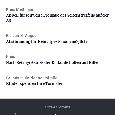
Kreis Mettmann
Appell für teilweise Freigabe des Seitenstreifens auf der A
Appell für teilweise Freigabe des Seitenstreifens auf der
A3
Bis zum 6. August
Abstimmung für Heimatpreis noch möglich
Abstimmung für Heimatpreis noch möglich
Kreis
Nach Betrug: Azubis der Diakonie hoffen auf Hilfe
Nach Betrug: Azubis der Diakonie hoffen auf Hilfe
Grundschule Neanderstraße
Kinder spenden ihre Tornister
Kinder spenden ihre Tornister
SOZIALE MEDIEN