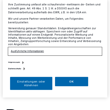
Flüchtlingsunterkunft Am
Ihre Zustimmung umfasst alle schaufenster-mettmann.de-Seiten und
Pfennig
schließt gem. Art. 49 Abs. 1 S. 1 lit. a DSGVO auch die
Datenverarbeitung außerhalb des EWR, z.B. in den USA ein.
Wir und unsere Partner verarbeiten Daten, um Folgendes
Mettmann
·
Die Stadt Mettmann ist rechtlich
bereitzustellen:
verpflichtet, im Jahr 2016 weitere 250 Flüchtlinge
Verwendung genauer Standortdaten. Endgeräteeigenschaften zur
aufzunehmen. Für rund 90 Menschen steht in
Identifikation aktiv abfragen. Speichern von oder Zugriff auf
Informationen auf einem Endgerät. Personalisierte Werbung und
verschiedenen Objekten der Stadt noch Wohnraum zur
Inhalte, Messung von Werbeleistung und der Performance von
Verfügung, für rund 150 Menschen muss Wohnraum
Inhalten, Zielgruppenforschung sowie Entwicklung und Verbesserung
von Angeboten.
neu geschaffen werden.
Ausführliche Informationen
Impressum
10.08.2016 , 13:19 Uhr
Eine Minute Lesezeit
Datenschutz
Einstellungen oder
OK
Ablehnen