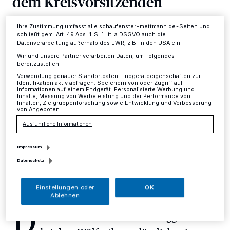
dem Kreisvorsitzenden
Ihre Einstellungen gelten innerhalb unseres Website. Weitere
Informationen finden Sie in unserer Datenschutzerklärung.
Mettmann
·
Das Engagement beim Sozialverband VdK
Ihre Zustimmung umfasst alle schaufenster-mettmann.de-Seiten und
schließt gem. Art. 49 Abs. 1 S. 1 lit. a DSGVO auch die
ist für Werner Höpfner nicht nur eine wichtige
Datenverarbeitung außerhalb des EWR, z.B. in den USA ein.
ehrenamtliche Aufgabe, sondern Lebensinhalt.
Wir und unsere Partner verarbeiten Daten, um Folgendes
Insbesondere im Kreis Mettmann leistet er als
bereitzustellen:
Vorsitzender einen unverzichtbaren Beitrag zur
Verwendung genauer Standortdaten. Endgeräteeigenschaften zur
erfolgreichen Arbeit des Sozialverbands.
Identifikation aktiv abfragen. Speichern von oder Zugriff auf
Informationen auf einem Endgerät. Personalisierte Werbung und
Inhalte, Messung von Werbeleistung und der Performance von
Inhalten, Zielgruppenforschung sowie Entwicklung und Verbesserung
von Angeboten.
08.08.2016 , 13:47 Uhr
Eine Minute Lesezeit
Ausführliche Informationen
Impressum
Datenschutz
Einstellungen oder
OK
Ablehnen
D
afür bedankten sich viele Weggefährten