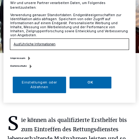
Wir und unsere Partner verarbeiten Daten, um Folgendes
bereitzustellen:
Verwendung genauer Standortdaten. Endgeräteeigenschaften zur
Identifikation aktiv abfragen. Speichern von oder Zugriff auf
Informationen auf einem Endgerät. Personalisierte Werbung und
Inhalte, Messung von Werbeleistung und der Performance von
Inhalten, Zielgruppenforschung sowie Entwicklung und Verbesserung
von Angeboten.
Ausführliche Informationen
Impressum
Matthias Mausbach (Feuerwehr Mettmann), Guido Vogt (Feuerwehr
Erkrath, Vorsitzender des Kreisfeuerwehrverbandes), Arne Köster
Datenschutz
(Ärztlicher Leiter Rettungsdienst des Kreises Mettmann, v.li.) beim
Kurs für „mobile Retter“.
Foto: Kreis Mettmann
Einstellungen oder
OK
Ablehnen
S
ie können als qualifizierte Ersthelfer bis
zum Eintreffen des Rettungsdienstes
lebenserhaltende Maßnahmen leisten und so