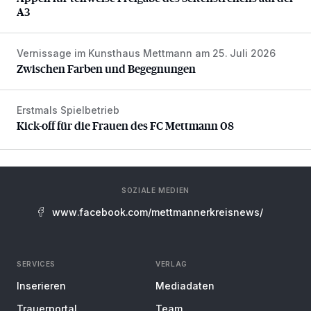
A3
Vernissage im Kunsthaus Mettmann am 25. Juli 2026
Zwischen Farben und Begegnungen
Zwischen Farben und Begegnungen
Erstmals Spielbetrieb
Kick-off für die Frauen des FC Mettmann 08
Kick-off für die Frauen des FC Mettmann 08
SOZIALE MEDIEN
www.facebook.com/mettmannerkreisnews/
SERVICES
VERLAG
Inserieren
Mediadaten
Trauerportal
Team