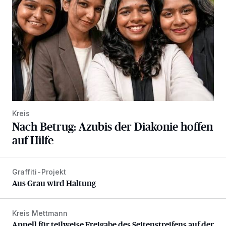
Kreis
Nach Betrug: Azubis der Diakonie hoffen
auf Hilfe
Graffiti-Projekt
Aus Grau wird Haltung
Aus Grau wird Haltung
Kreis Mettmann
Appell für teilweise Freigabe des Seitenstreifens auf der A
Appell für teilweise Freigabe des Seitenstreifens auf der