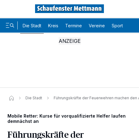
Die Stadt
Kreis
Termine
Vereine
Sport
Karr
Die Stadt
Führungskräfte der Feuerwehren machen den 
Mobile Retter: Kurse für vorqualifizierte Helfer laufen
demnächst an
Führungskräfte der