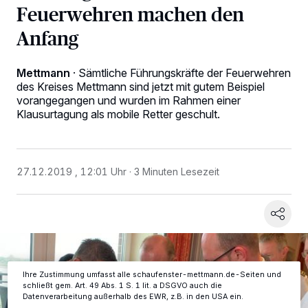
Feuerwehren machen den
Anfang
Mettmann
·
Sämtliche Führungskräfte der Feuerwehren
des Kreises Mettmann sind jetzt mit gutem Beispiel
vorangegangen und wurden im Rahmen einer
Klausurtagung als mobile Retter geschult.
Wir und unsere
-Partner speichern und greifen auf
218
personenbezogene Daten wie Browserdaten oder eindeutige
Kennungen auf Ihrem Gerät zu. Durch Auswahl von OK aktivieren Sie
Tracking-Technologien für die unter „Wir und unsere Partner
27.12.2019 , 12:01 Uhr
3 Minuten Lesezeit
verarbeiten Daten, um Ihnen Dienste bereitzustellen“ aufgeführten
Zwecke. Wenn Tracker deaktiviert sind, sind manche Inhalte und
Anzeigen möglicherweise nicht mehr so relevant für Sie. Sie können
dieses Menü jederzeit wieder aufrufen, um Ihre Einstellungen zu
ändern oder Ihre Einwilligung zu widerrufen, indem Sie auf den Link
Einstellungen oder Ablehnen am unteren Rand der Webseite klicken.
Ihre Einstellungen gelten innerhalb unseres Website. Weitere
Informationen finden Sie in unserer Datenschutzerklärung.
Ihre Zustimmung umfasst alle schaufenster-mettmann.de-Seiten und
schließt gem. Art. 49 Abs. 1 S. 1 lit. a DSGVO auch die
Datenverarbeitung außerhalb des EWR, z.B. in den USA ein.