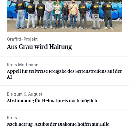
Graffiti-Projekt
Aus Grau wird Haltung
Kreis Mettmann
Appell für teilweise Freigabe des Seitenstreifens auf der A
Appell für teilweise Freigabe des Seitenstreifens auf der
A3
Bis zum 6. August
Abstimmung für Heimatpreis noch möglich
Abstimmung für Heimatpreis noch möglich
Kreis
Nach Betrug: Azubis der Diakonie hoffen auf Hilfe
Nach Betrug: Azubis der Diakonie hoffen auf Hilfe