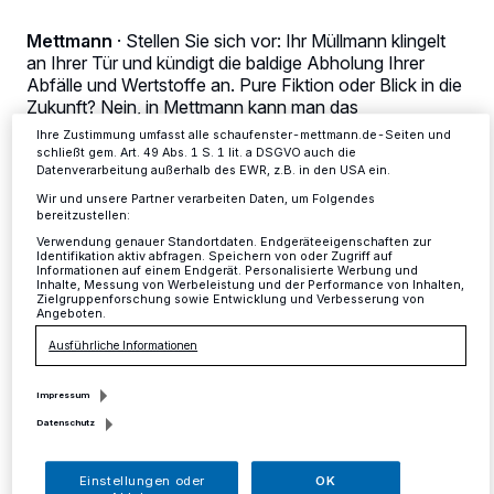
Zwecke. Wenn Tracker deaktiviert sind, sind manche Inhalte und
Anzeigen möglicherweise nicht mehr so relevant für Sie. Sie können
dieses Menü jederzeit wieder aufrufen, um Ihre Einstellungen zu
Mettmann
·
Stellen Sie sich vor: Ihr Müllmann klingelt
ändern oder Ihre Einwilligung zu widerrufen, indem Sie auf den Link
an Ihrer Tür und kündigt die baldige Abholung Ihrer
Einstellungen oder Ablehnen am unteren Rand der Webseite klicken.
Abfälle und Wertstoffe an. Pure Fiktion oder Blick in die
Ihre Einstellungen gelten innerhalb unseres Website. Weitere
Zukunft? Nein, in Mettmann kann man das
Informationen finden Sie in unserer Datenschutzerklärung.
gewissermaßen bereits seit zwei Jahren erleben!
Ihre Zustimmung umfasst alle schaufenster-mettmann.de-Seiten und
schließt gem. Art. 49 Abs. 1 S. 1 lit. a DSGVO auch die
Datenverarbeitung außerhalb des EWR, z.B. in den USA ein.
Wir und unsere Partner verarbeiten Daten, um Folgendes
bereitzustellen:
07.02.2015 , 06:40 Uhr
Eine Minute Lesezeit
Verwendung genauer Standortdaten. Endgeräteeigenschaften zur
Identifikation aktiv abfragen. Speichern von oder Zugriff auf
Informationen auf einem Endgerät. Personalisierte Werbung und
Inhalte, Messung von Werbeleistung und der Performance von Inhalten,
Zielgruppenforschung sowie Entwicklung und Verbesserung von
Angeboten.
Ausführliche Informationen
Impressum
S
tellen Sie sich vor: Ihr Müllmann klingelt
Datenschutz
an Ihrer Tür und kündigt die baldige
Einstellungen oder
OK
Abholung Ihrer Abfälle und Wertstoffe an.