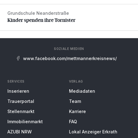
Grundschule Neanderstraße
Kinder spenden ihre Tornister
Kinder spenden ihre Tornister
SOZIALE MEDIEN
www.facebook.com/mettmannerkreisnews/
SERVICES
VERLAG
Inserieren
Mediadaten
Trauerportal
Team
Stellenmarkt
Karriere
Immobilienmarkt
FAQ
AZUBI NRW
Lokal Anzeiger Erkrath