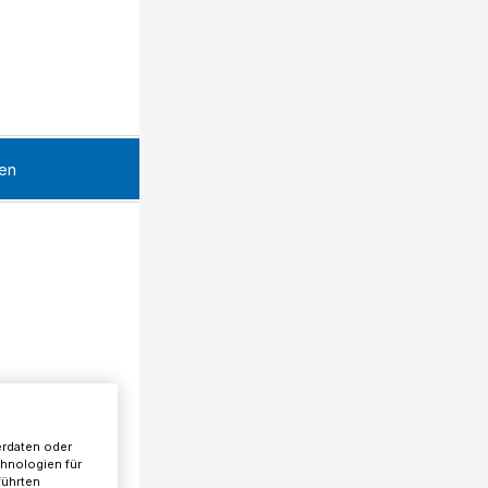
en
erdaten oder
chnologien für
führten