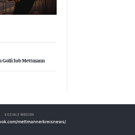
m Golfclub Mettmann
m Golfclub Mettmann
SOZIALE MEDIEN
ok.com/mettmannerkreisnews/