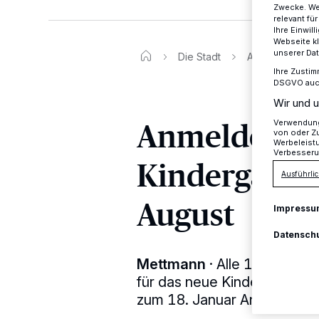
Zwecke. Wen
relevant fü
Ihre Einwil
Webseite kl
unserer Da
Die Stadt
Anmeldefrist fü
Ihre Zustim
DSGVO auch 
Wir und u
Anmeldefrist
Verwendung 
von oder Zu
Werbeleist
Verbesseru
Kindergarten
Ausführlic
August
Impressu
Datensch
Mettmann
·
Alle 16 Kinder
für das neue Kindergartenja
zum 18. Januar Anmeldung