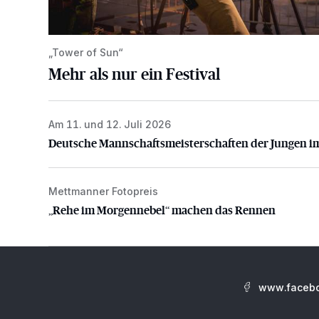
„Tower of Sun“
Mehr als nur ein Festival
Am 11. und 12. Juli 2026
Deutsche Mannschaftsmeisterschaften der Jungen i
Deutsche Mannschaftsmeisterschaften der Jungen i
Mettmanner Fotopreis
„Rehe im Morgennebel“ machen das Rennen
„Rehe im Morgennebel“ machen das Rennen
www.facebo