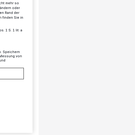
cht mehr so
 ändern oder
ren Rand der
 finden Sie in
 1 S. 1 lit. a
n. Speichern
, Messung von
 und