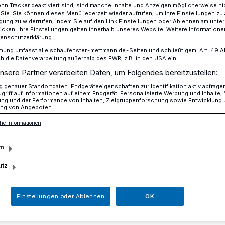
n Tracker deaktiviert sind, sind manche Inhalte und Anzeigen möglicherweise ni
r Sie. Sie können dieses Menü jederzeit wieder aufrufen, um Ihre Einstellungen zu
ligung zu widerrufen, indem Sie auf den Link Einstellungen oder Ablehnen am unte
icken. Ihre Einstellungen gelten innerhalb unseres Website. Weitere Informationen
tenschutzerklärung.
r einen Kindergartenplatz zum 1. August
mung umfasst alle schaufenster-mettmann.de-Seiten und schließt gem. Art. 49 Abs.
die Datenverarbeitung außerhalb des EWR, z.B. in den USA ein.
nsere Partner verarbeiten Daten, um Folgendes bereitzustellen:
 für einen
genauer Standortdaten. Endgeräteeigenschaften zur Identifikation aktiv abfrage
griff auf Informationen auf einem Endgerät. Personalisierte Werbung und Inhalte
ung und der Performance von Inhalten, Zielgruppenforschung sowie Entwicklung
ng von Angeboten.
platz zum 1.
he Informationen
m
utz
tageseinrichtungen in Mettmann nehmen
Einstellungen oder Ablehnen
OK
hr, das am 1. August beginnt, noch bis
en entgegen.