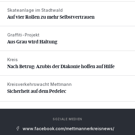
Skateanlage im Stadtwald
Auf vier Rollen zu mehr Selbstvertrauen
Auf vier Rollen zu mehr Selbstvertrauen
Graffiti-Projekt
Aus Grau wird Haltung
Aus Grau wird Haltung
Kreis
Nach Betrug: Azubis der Diakonie hoffen auf Hilfe
Nach Betrug: Azubis der Diakonie hoffen auf Hilfe
Kreisverkehrswacht Mettmann
Sicherheit auf dem Pedelec
Sicherheit auf dem Pedelec
SOZIALE MEDIEN
www.facebook.com/mettmannerkreisnews/