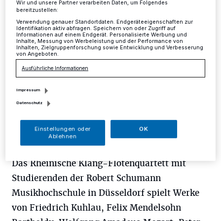
Mettmann
·
Am Samstag, 12. Dezember, um 16 Uhr
Wir und unsere Partner verarbeiten Daten, um Folgendes
findet das traditionelle "Konzert im Advent mit Lesung"
bereitzustellen:
der Maria Nenninghoven Stiftung zum 10. Male in der
Verwendung genauer Standortdaten. Endgeräteeigenschaften zur
Identifikation aktiv abfragen. Speichern von oder Zugriff auf
evangelischen Kirche in Metzkausen, Am Hügel, statt.
Informationen auf einem Endgerät. Personalisierte Werbung und
Inhalte, Messung von Werbeleistung und der Performance von
Inhalten, Zielgruppenforschung sowie Entwicklung und Verbesserung
von Angeboten.
Ausführliche Informationen
07.12.2015 , 14:11 Uhr
Eine Minute Lesezeit
Impressum
Datenschutz
Einstellungen oder
OK
Ablehnen
Das Rheinische Klang-Flötenquartett mit
Studierenden der Robert Schumann
Musikhochschule in Düsseldorf spielt Werke
von Friedrich Kuhlau, Felix Mendelsohn