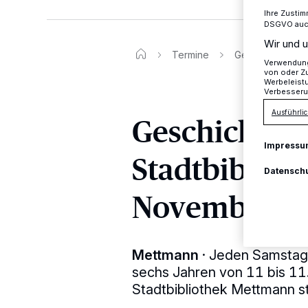
Ihre Zustim
DSGVO auch 
Wir und u
Termine
Geschichtenzeit
Verwendung 
von oder Zu
Werbeleist
Verbesseru
Ausführlic
Geschichtenz
Impressu
Stadtbibliot
Datensch
November
Mettmann
·
Jeden Samstag fi
sechs Jahren von 11 bis 11
Stadtbibliothek Mettmann st