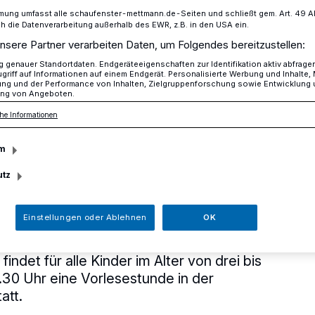
mung umfasst alle schaufenster-mettmann.de-Seiten und schließt gem. Art. 49 Abs.
die Datenverarbeitung außerhalb des EWR, z.B. in den USA ein.
nsere Partner verarbeiten Daten, um Folgendes bereitzustellen:
 in der Stadtbibliothek am 4. November
genauer Standortdaten. Endgeräteeigenschaften zur Identifikation aktiv abfrage
griff auf Informationen auf einem Endgerät. Personalisierte Werbung und Inhalte
ung und der Performance von Inhalten, Zielgruppenforschung sowie Entwicklung
ng von Angeboten.
he Informationen
eit in der
m
hek am 4.
utz
Einstellungen oder Ablehnen
OK
ndet für alle Kinder im Alter von drei bis
.30 Uhr eine Vorlesestunde in der
att.