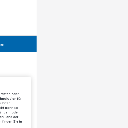
en
erdaten oder
chnologien für
führten
cht mehr so
 ändern oder
ren Rand der
 finden Sie in