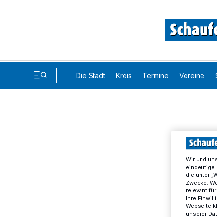
Die Stadt
Kreis
Termine
Vereine
Wir und un
eindeutige 
die unter „
Zwecke. Wen
relevant fü
Ihre Einwil
Webseite kl
unserer Da