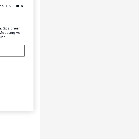
 1 S. 1 lit. a
n. Speichern
, Messung von
 und