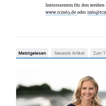
Interessenten für den weißen 
www.tcm65.de
oder
info@tc
Meistgelesen
Neueste Artikel
Zum 
Appell für teilweise Freigabe des Seitenstreifens auf