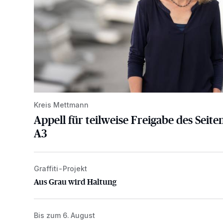
Kreis Mettmann
Appell für teilweise Freigabe des Seite
A3
Graffiti-Projekt
Aus Grau wird Haltung
Aus Grau wird Haltung
Bis zum 6. August
Abstimmung für Heimatpreis noch möglich