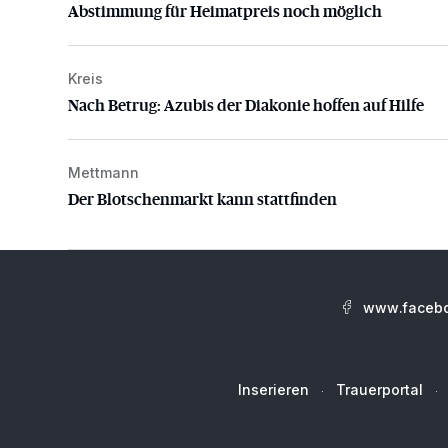
Abstimmung für Heimatpreis noch möglich
Kreis
Nach Betrug: Azubis der Diakonie hoffen auf Hilfe
Nach Betrug: Azubis der Diakonie hoffen auf Hilfe
Mettmann
Der Blotschenmarkt kann stattfinden
Der Blotschenmarkt kann stattfinden
www.facebo
Inserieren
Trauerportal