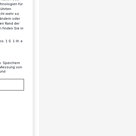
chnologien für
führten
cht mehr so
 ändern oder
ren Rand der
 finden Sie in
 1 S. 1 lit. a
n. Speichern
, Messung von
 und