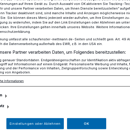
Kennungen auf Ihrem Gerät zu. Durch Auswahl von OK aktivieren Sie Tracking-Te
Wir und unsere Partner verarbeiten Daten, um Ihnen Dienste bereitzustellen“ aufge
n Tracker deaktiviert sind, sind manche Inhalte und Anzeigen möglicherweise ni
r Sie. Sie können dieses Menü jederzeit wieder aufrufen, um Ihre Einstellungen zu
ligung zu widerrufen, indem Sie auf den Link Einstellungen oder Ablehnen am unte
ausen lädt ein zum Tag der offenen Tür
icken. Ihre Einstellungen gelten innerhalb unseres Website. Weitere Informationen
tenschutzerklärung.
mung umfasst alle schaufenster-mettmann.de-Seiten und schließt gem. Art. 49 Abs.
die Datenverarbeitung außerhalb des EWR, z.B. in den USA ein.
 Metzkausen lädt
nsere Partner verarbeiten Daten, um Folgendes bereitzustellen:
genauer Standortdaten. Endgeräteeigenschaften zur Identifikation aktiv abfrage
griff auf Informationen auf einem Endgerät. Personalisierte Werbung und Inhalte
der offenen Tür
ung und der Performance von Inhalten, Zielgruppenforschung sowie Entwicklung
ng von Angeboten.
he Informationen
t da und schon kommen die Tennisspieler
m
hlaf und strömen auf die rote Asche, um
ien nachzugehen.
utz
Einstellungen oder Ablehnen
OK