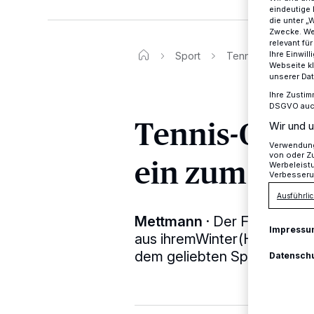
eindeutige 
die unter „
Zwecke. Wen
relevant fü
Ihre Einwil
Sport
Tennis-Club Metzk
Webseite kl
unserer Da
Ihre Zustim
DSGVO auch 
Tennis-Club
Wir und u
Verwendung 
von oder Zu
ein zum Tag 
Werbeleist
Verbesseru
Ausführlic
Mettmann
·
Der Frühling is
Impressu
aus ihremWinter(Hallen)-Sc
dem geliebten Sport im Fre
Datensch