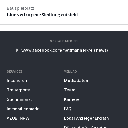
Bauspielplatz
Eine verborgene Siedlung entsteht
Eine verborgene Siedlung entsteht
SOZIALE MEDIEN
www.facebook.com/mettmannerkreisnews/
SERVICES
VERLAG
Inserieren
Mediadaten
Trauerportal
Team
Stellenmarkt
Karriere
Immobilienmarkt
FAQ
AZUBI NRW
Lokal Anzeiger Erkrath
Düsseldorfer Anzeiger