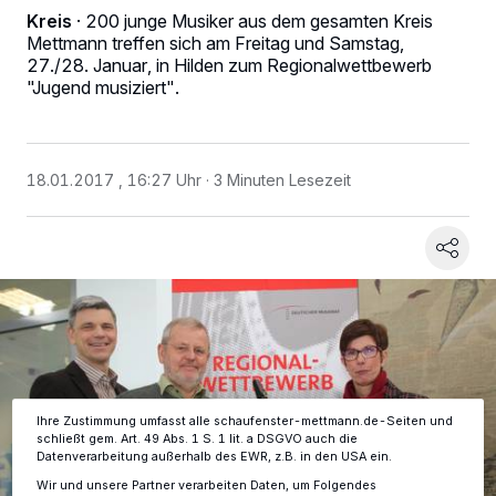
Kreis
·
200 junge Musiker aus dem gesamten Kreis
Mettmann treffen sich am Freitag und Samstag,
27./28. Januar, in Hilden zum Regionalwettbewerb
"Jugend musiziert".
18.01.2017 , 16:27 Uhr
3 Minuten Lesezeit
Wir und unsere
-Partner speichern und greifen auf
218
personenbezogene Daten wie Browserdaten oder eindeutige
Kennungen auf Ihrem Gerät zu. Durch Auswahl von OK aktivieren Sie
Tracking-Technologien für die unter „Wir und unsere Partner
verarbeiten Daten, um Ihnen Dienste bereitzustellen“ aufgeführten
Zwecke. Wenn Tracker deaktiviert sind, sind manche Inhalte und
Anzeigen möglicherweise nicht mehr so relevant für Sie. Sie können
dieses Menü jederzeit wieder aufrufen, um Ihre Einstellungen zu
ändern oder Ihre Einwilligung zu widerrufen, indem Sie auf den Link
Einstellungen oder Ablehnen am unteren Rand der Webseite klicken.
Ihre Einstellungen gelten innerhalb unseres Website. Weitere
Informationen finden Sie in unserer Datenschutzerklärung.
Ihre Zustimmung umfasst alle schaufenster-mettmann.de-Seiten und
schließt gem. Art. 49 Abs. 1 S. 1 lit. a DSGVO auch die
Datenverarbeitung außerhalb des EWR, z.B. in den USA ein.
Wir und unsere Partner verarbeiten Daten, um Folgendes