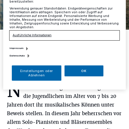
bereitzustellen:
Verwendung genauer Standortdaten. Endgeräteeigenschaften zur
Identifikation aktiv abfragen. Speichern von oder Zugriff auf
Informationen auf einem Endgerät. Personalisierte Werbung und
Inhalte, Messung von Werbeleistung und der Performance von
Inhalten, Zielgruppenforschung sowie Entwicklung und Verbesserung
von Angeboten.
Regionalausschussvorsitzender Paul Sevenich, stellv.
Ausführliche Informationen
Regionalausschussvorsitzender Thomas Volkenstein,
Regionalausschuss-Geschäftsführerin Dr. Barbara Bußkamp.
Impressum
Foto: Kreis Mettmann
Datenschutz
Einstellungen oder
OK
Ablehnen
N
ach monatelanger Vorbereitung werden
die Jugendlichen im Alter von 7 bis 20
Jahren dort ihr musikalisches Können unter
Beweis stellen. In diesem Jahr beherrschen vor
allem Solo-Pianisten und Bläserensembles