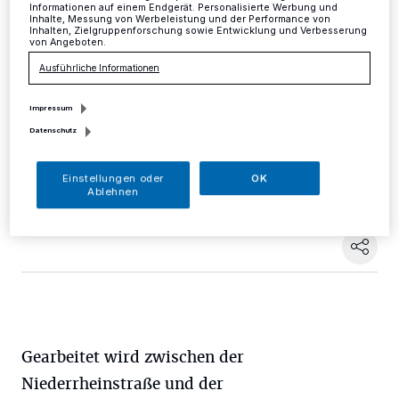
Flughafen
Informationen auf einem Endgerät. Personalisierte Werbung und
Inhalte, Messung von Werbeleistung und der Performance von
Inhalten, Zielgruppenforschung sowie Entwicklung und Verbesserung
von Angeboten.
Kreis
·
Bis Freitag, 3. Februar, erledigt die
Ausführliche Informationen
Straßen.NRW-Regionalniederlassung Niederrhein
wichtige Gehölzpflegemaßnahmen an der B8
Impressum
Düsseldorf/Flughafen.
Datenschutz
Einstellungen oder
OK
18.01.2017 , 11:44 Uhr
Eine Minute Lesezeit
Ablehnen
Gearbeitet wird zwischen der
Niederrheinstraße und der