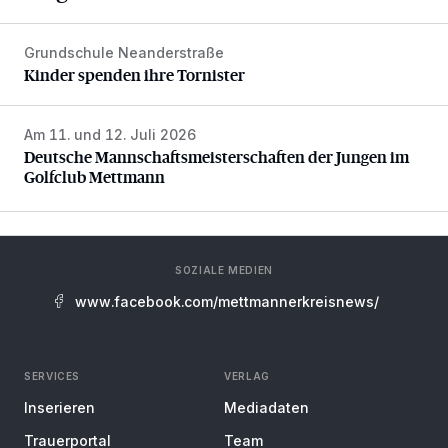
Grundschule Neanderstraße
Kinder spenden ihre Tornister
Kinder spenden ihre Tornister
Am 11. und 12. Juli 2026
Deutsche Mannschaftsmeisterschaften der Jungen im Gol
Deutsche Mannschaftsmeisterschaften der Jungen im
Golfclub Mettmann
SOZIALE MEDIEN
www.facebook.com/mettmannerkreisnews/
SERVICES
VERLAG
Inserieren
Mediadaten
Trauerportal
Team