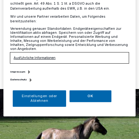
ins Neandertal
schließt gem. Art. 49 Abs. 1 S. 1 lit. a DSGVO auch die
Datenverarbeitung außerhalb des EWR, z.B. in den USA ein.
Kreis
·
Noch ist für Mila alles neu und ungewohnt. Mit
Wir und unsere Partner verarbeiten Daten, um Folgendes
bereitzustellen:
vorsichtigen Trippelschritten wagt sie sich auf die
Wiese. Doch schon nach wenigen Minuten tollt sie im
Verwendung genauer Standortdaten. Endgeräteeigenschaften zur
Identifikation aktiv abfragen. Speichern von oder Zugriff auf
Galopp über das frische Gras.
Informationen auf einem Endgerät. Personalisierte Werbung und
Inhalte, Messung von Werbeleistung und der Performance von
Inhalten, Zielgruppenforschung sowie Entwicklung und Verbesserung
von Angeboten.
Ausführliche Informationen
30.03.2021 , 15:45 Uhr
Eine Minute Lesezeit
Impressum
Datenschutz
Einstellungen oder
OK
Ablehnen