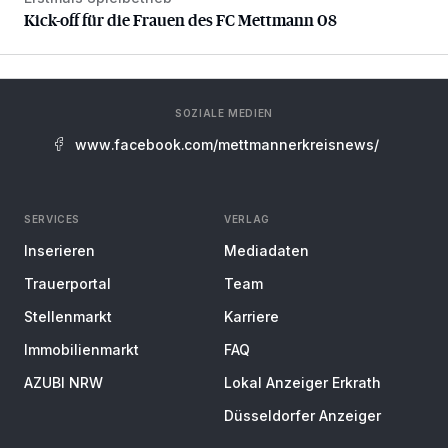
Kick-off für die Frauen des FC Mettmann 08
Kick-off für die Frauen des FC Mettmann 08
SOZIALE MEDIEN
www.facebook.com/mettmannerkreisnews/
SERVICES
VERLAG
Inserieren
Mediadaten
Trauerportal
Team
Stellenmarkt
Karriere
Immobilienmarkt
FAQ
AZUBI NRW
Lokal Anzeiger Erkrath
Düsseldorfer Anzeiger