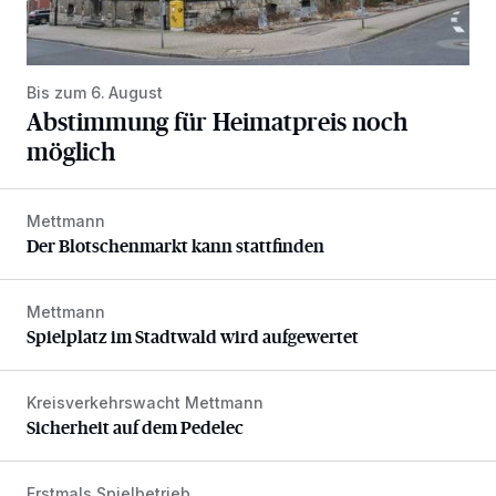
Bis zum 6. August
Abstimmung für Heimatpreis noch
möglich
Mettmann
Der Blotschenmarkt kann stattfinden
Der Blotschenmarkt kann stattfinden
Mettmann
Spielplatz im Stadtwald wird aufgewertet
Spielplatz im Stadtwald wird aufgewertet
Kreisverkehrswacht Mettmann
Sicherheit auf dem Pedelec
Sicherheit auf dem Pedelec
Erstmals Spielbetrieb