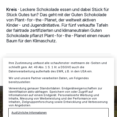
Kreis
·
Leckere Schokolade essen und dabei Stück für
Wir und unsere
-Partner speichern und greifen auf
218
Stück Gutes tun? Das geht mit der Guten Schokolade
personenbezogene Daten wie Browserdaten oder eindeutige
Kennungen auf Ihrem Gerät zu. Durch Auswahl von OK aktivieren Sie
von Plant-for-the-Planet, der weltweit aktiven
Tracking-Technologien für die unter „Wir und unsere Partner
Kinder- und Jugendinitiative. Für fünf verkaufte Tafeln
verarbeiten Daten, um Ihnen Dienste bereitzustellen“ aufgeführten
der fairtrade zertifizierten und klimaneutralen Guten
Zwecke. Wenn Tracker deaktiviert sind, sind manche Inhalte und
Schokolade pflanzt Plant-for-the-Planet einen neuen
Anzeigen möglicherweise nicht mehr so relevant für Sie. Sie können
dieses Menü jederzeit wieder aufrufen, um Ihre Einstellungen zu
Baum für den Klimaschutz.
ändern oder Ihre Einwilligung zu widerrufen, indem Sie auf den Link
Einstellungen oder Ablehnen am unteren Rand der Webseite klicken.
Ihre Einstellungen gelten innerhalb unseres Website. Weitere
Informationen finden Sie in unserer Datenschutzerklärung.
05.04.2019 , 16:16 Uhr
2 Minuten Lesezeit
Ihre Zustimmung umfasst alle schaufenster-mettmann.de-Seiten und
schließt gem. Art. 49 Abs. 1 S. 1 lit. a DSGVO auch die
Datenverarbeitung außerhalb des EWR, z.B. in den USA ein.
Wir und unsere Partner verarbeiten Daten, um Folgendes
bereitzustellen:
Verwendung genauer Standortdaten. Endgeräteeigenschaften zur
Identifikation aktiv abfragen. Speichern von oder Zugriff auf
Informationen auf einem Endgerät. Personalisierte Werbung und
Inhalte, Messung von Werbeleistung und der Performance von
Inhalten, Zielgruppenforschung sowie Entwicklung und Verbesserung
von Angeboten.
Ausführliche Informationen