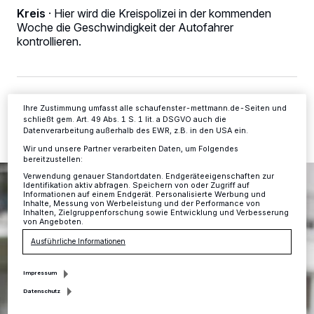
Tracking-Technologien für die unter „Wir und unsere Partner
Kreis
·
Hier wird die Kreispolizei in der kommenden
verarbeiten Daten, um Ihnen Dienste bereitzustellen“ aufgeführten
Zwecke. Wenn Tracker deaktiviert sind, sind manche Inhalte und
Woche die Geschwindigkeit der Autofahrer
Anzeigen möglicherweise nicht mehr so relevant für Sie. Sie können
kontrollieren.
dieses Menü jederzeit wieder aufrufen, um Ihre Einstellungen zu
ändern oder Ihre Einwilligung zu widerrufen, indem Sie auf den Link
Einstellungen oder Ablehnen am unteren Rand der Webseite klicken.
Ihre Einstellungen gelten innerhalb unseres Website. Weitere
Informationen finden Sie in unserer Datenschutzerklärung.
29.03.2019 , 15:31 Uhr
Eine Minute Lesezeit
Ihre Zustimmung umfasst alle schaufenster-mettmann.de-Seiten und
schließt gem. Art. 49 Abs. 1 S. 1 lit. a DSGVO auch die
Datenverarbeitung außerhalb des EWR, z.B. in den USA ein.
Wir und unsere Partner verarbeiten Daten, um Folgendes
bereitzustellen:
Verwendung genauer Standortdaten. Endgeräteeigenschaften zur
Identifikation aktiv abfragen. Speichern von oder Zugriff auf
Informationen auf einem Endgerät. Personalisierte Werbung und
Inhalte, Messung von Werbeleistung und der Performance von
Inhalten, Zielgruppenforschung sowie Entwicklung und Verbesserung
von Angeboten.
Ausführliche Informationen
Impressum
Datenschutz