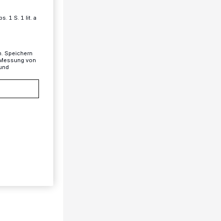
 1 S. 1 lit. a
n. Speichern
, Messung von
 und