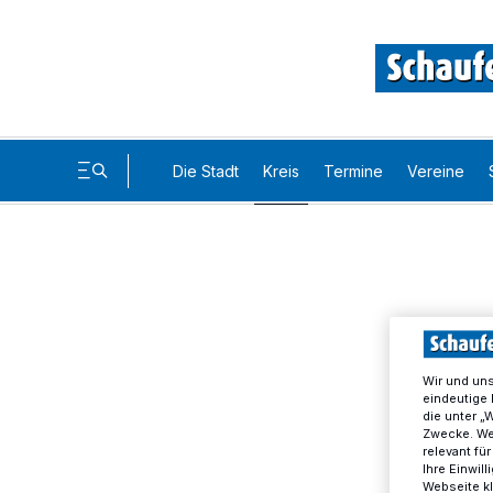
Die Stadt
Kreis
Termine
Vereine
Wir und un
eindeutige 
die unter „
Zwecke. Wen
relevant fü
Ihre Einwil
Webseite kl