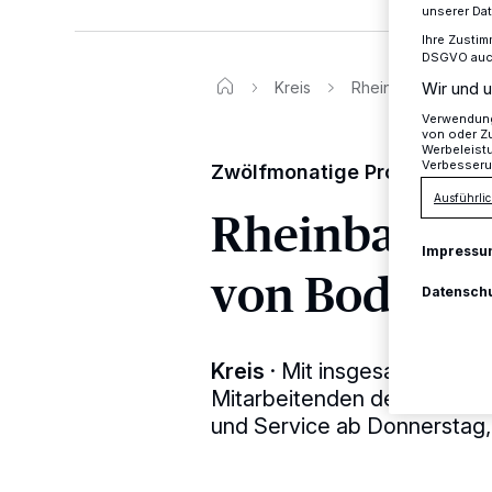
unserer Da
Ihre Zustim
DSGVO auch 
Kreis
Rheinbahn testet 
Wir und u
Verwendung 
von oder Zu
Werbeleist
Verbesseru
Zwölfmonatige Probephase
Ausführlic
Rheinbahn te
Impressu
von Bodyca
Datensch
Kreis
·
Mit insgesamt 20 Bod
Mitarbeitenden der Fahraus
und Service ab Donnerstag,