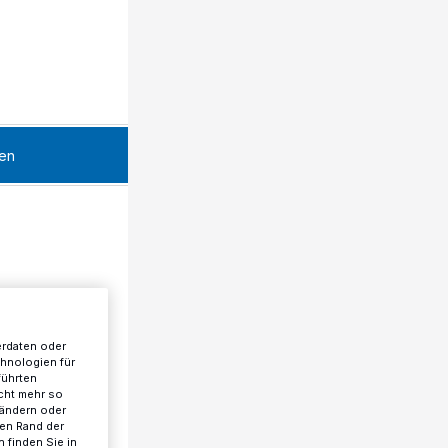
en
erdaten oder
chnologien für
führten
cht mehr so
 ändern oder
ren Rand der
 finden Sie in