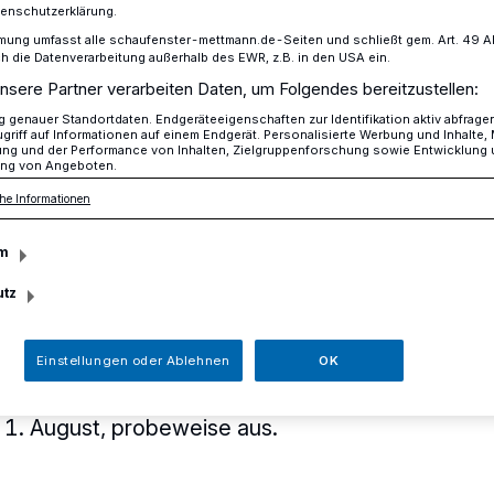
tenschutzerklärung.
mung umfasst alle schaufenster-mettmann.de-Seiten und schließt gem. Art. 49 Abs.
die Datenverarbeitung außerhalb des EWR, z.B. in den USA ein.
den Einsatz von Bodycams
nsere Partner verarbeiten Daten, um Folgendes bereitzustellen:
genauer Standortdaten. Endgeräteeigenschaften zur Identifikation aktiv abfrage
griff auf Informationen auf einem Endgerät. Personalisierte Werbung und Inhalte
ung und der Performance von Inhalten, Zielgruppenforschung sowie Entwicklung
ng von Angeboten.
he Informationen
stet den Einsatz
m
ms
utz
Einstellungen oder Ablehnen
OK
ycams stattet die Rheinbahn ihre
weisprüfung und des Teams Sicherheit
 1. August, probeweise aus.