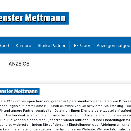
Sport
Karriere
Starke Partner
E-Paper
Anzeigen aufgeb
sere
-Partner speichern und greifen auf personenbezogene Daten wie Brows
218
Kennungen auf Ihrem Gerät zu. Durch Auswahl von OK aktivieren Sie Tracking-Te
Wir und unsere Partner verarbeiten Daten, um Ihnen Dienste bereitzustellen“ aufge
n Tracker deaktiviert sind, sind manche Inhalte und Anzeigen möglicherweise ni
r Sie. Sie können dieses Menü jederzeit wieder aufrufen, um Ihre Einstellungen zu
ligung zu widerrufen, indem Sie auf den Link Einstellungen oder Ablehnen am unte
icken. Ihre Einstellungen gelten innerhalb unseres Website. Weitere Informationen