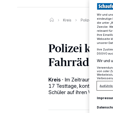
Wir und un
eindeutige 
Kreis
Polizei kontrolliert
die unter „
Zwecke. Wen
relevant fü
Ihre Einwil
Webseite kl
Polizei kontr
unserer Da
Ihre Zustim
DSGVO auch 
Fahrräder be
Wir und u
Verwendung 
von oder Zu
Werbeleist
Verbesseru
Kreis
·
Im Zeitraum vom 27. 
17 Testtage, kontrollierten
Ausführlic
Schüler auf ihren Wegen zu 
Impressu
Datensch