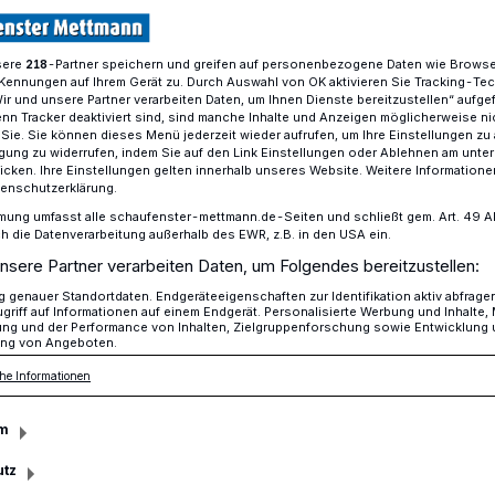
sere
-Partner speichern und greifen auf personenbezogene Daten wie Brows
218
Kennungen auf Ihrem Gerät zu. Durch Auswahl von OK aktivieren Sie Tracking-Te
e 3500 Fahrräder bei Lichttestaktion
Wir und unsere Partner verarbeiten Daten, um Ihnen Dienste bereitzustellen“ aufge
n Tracker deaktiviert sind, sind manche Inhalte und Anzeigen möglicherweise ni
r Sie. Sie können dieses Menü jederzeit wieder aufrufen, um Ihre Einstellungen zu
ligung zu widerrufen, indem Sie auf den Link Einstellungen oder Ablehnen am unte
icken. Ihre Einstellungen gelten innerhalb unseres Website. Weitere Informationen
ollierte 3500
tenschutzerklärung.
mung umfasst alle schaufenster-mettmann.de-Seiten und schließt gem. Art. 49 Abs.
die Datenverarbeitung außerhalb des EWR, z.B. in den USA ein.
i Lichttestaktion
nsere Partner verarbeiten Daten, um Folgendes bereitzustellen:
genauer Standortdaten. Endgeräteeigenschaften zur Identifikation aktiv abfrage
griff auf Informationen auf einem Endgerät. Personalisierte Werbung und Inhalte
ung und der Performance von Inhalten, Zielgruppenforschung sowie Entwicklung
ng von Angeboten.
Oktober bis 28. November, verteilt auf
 115 Polizeibeamte Fahrrad fahrende
he Informationen
den weiterführenden Schulen im Kreis.
m
utz