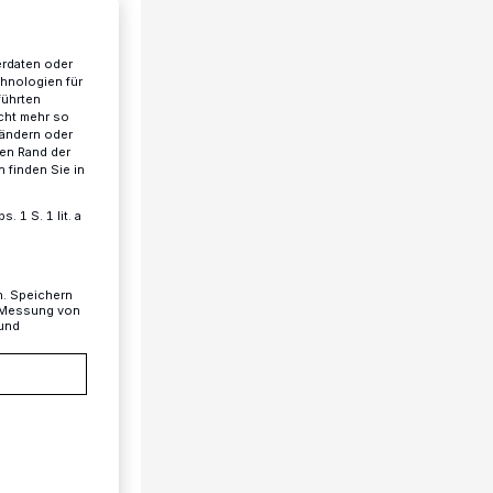
erdaten oder
chnologien für
führten
cht mehr so
 ändern oder
ren Rand der
 finden Sie in
 1 S. 1 lit. a
n. Speichern
, Messung von
 und