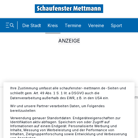
Die Stadt
Kreis
Termine
Vereine
Sport
Karr
Wir und unsere
-Partner speichern und greifen auf
218
personenbezogene Daten wie Browserdaten oder eindeutige
Kennungen auf Ihrem Gerät zu. Durch Auswahl von OK aktivieren Sie
Tracking-Technologien für die unter „Wir und unsere Partner
verarbeiten Daten, um Ihnen Dienste bereitzustellen“ aufgeführten
Zwecke. Wenn Tracker deaktiviert sind, sind manche Inhalte und
Anzeigen möglicherweise nicht mehr so relevant für Sie. Sie können
dieses Menü jederzeit wieder aufrufen, um Ihre Einstellungen zu
ändern oder Ihre Einwilligung zu widerrufen, indem Sie auf den Link
Einstellungen oder Ablehnen am unteren Rand der Webseite klicken.
Ihre Einstellungen gelten innerhalb unseres Website. Weitere
Informationen finden Sie in unserer Datenschutzerklärung.
Ihre Zustimmung umfasst alle schaufenster-mettmann.de-Seiten und
schließt gem. Art. 49 Abs. 1 S. 1 lit. a DSGVO auch die
Kreis
Öffentliche Sitzung des Kreiswahlausschusses am
Datenverarbeitung außerhalb des EWR, z.B. in den USA ein.
Wir und unsere Partner verarbeiten Daten, um Folgendes
bereitzustellen:
Verwendung genauer Standortdaten. Endgeräteeigenschaften zur
Öffentliche Sitzung des
Identifikation aktiv abfragen. Speichern von oder Zugriff auf
Informationen auf einem Endgerät. Personalisierte Werbung und
Kreiswahlausschusses am 30.
Inhalte, Messung von Werbeleistung und der Performance von
Inhalten, Zielgruppenforschung sowie Entwicklung und Verbesserung