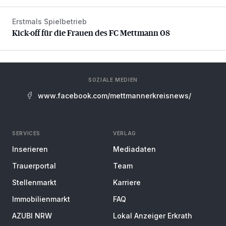
Erstmals Spielbetrieb
Kick-off für die Frauen des FC Mettmann 08
Kick-off für die Frauen des FC Mettmann 08
SOZIALE MEDIEN
www.facebook.com/mettmannerkreisnews/
SERVICES
VERLAG
Inserieren
Mediadaten
Trauerportal
Team
Stellenmarkt
Karriere
Immobilienmarkt
FAQ
AZUBI NRW
Lokal Anzeiger Erkrath