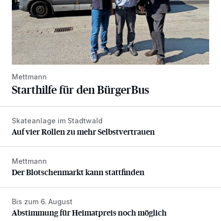
Mettmann
Starthilfe für den BürgerBus
Skateanlage im Stadtwald
Auf vier Rollen zu mehr Selbstvertrauen
Auf vier Rollen zu mehr Selbstvertrauen
Mettmann
Der Blotschenmarkt kann stattfinden
Der Blotschenmarkt kann stattfinden
Bis zum 6. August
Abstimmung für Heimatpreis noch möglich
Abstimmung für Heimatpreis noch möglich