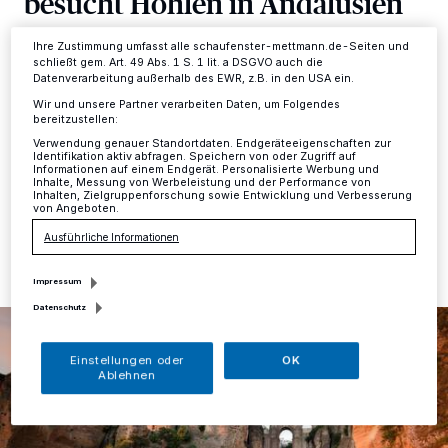
besucht Höhlen in Andalusien
Ihre Einstellungen gelten innerhalb unseres Website. Weitere
Informationen finden Sie in unserer Datenschutzerklärung.
Ihre Zustimmung umfasst alle schaufenster-mettmann.de-Seiten und
Kreis
·
Die Neanderthaler-Gesellschaft führt vom 21.
schließt gem. Art. 49 Abs. 1 S. 1 lit. a DSGVO auch die
bis 28. Mai eine Studienreise zu den Höhlen
Datenverarbeitung außerhalb des EWR, z.B. in den USA ein.
Andalusiens durch. Die Teilnehmer besuchen
Wir und unsere Partner verarbeiten Daten, um Folgendes
Fundstellen mit bedeutendem eiszeitlichem Kulturerbe,
bereitzustellen:
an denen auch das Neanderthal Museum forscht.
Verwendung genauer Standortdaten. Endgeräteeigenschaften zur
Identifikation aktiv abfragen. Speichern von oder Zugriff auf
Informationen auf einem Endgerät. Personalisierte Werbung und
Inhalte, Messung von Werbeleistung und der Performance von
Inhalten, Zielgruppenforschung sowie Entwicklung und Verbesserung
von Angeboten.
25.01.2017 , 11:58 Uhr
Eine Minute Lesezeit
Ausführliche Informationen
Impressum
Datenschutz
Einstellungen oder
OK
Ablehnen