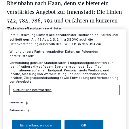
Rheinbahn nach Haan, denn sie bietet ein
Anzeigen möglicherweise nicht mehr so relevant für Sie. Sie können
dieses Menü jederzeit wieder aufrufen, um Ihre Einstellungen zu
verstärktes Angebot zur Innenstadt: Die Linien
ändern oder Ihre Einwilligung zu widerrufen, indem Sie auf den Link
Einstellungen oder Ablehnen am unteren Rand der Webseite klicken.
742, 784, 786, 792 und O1 fahren in kürzeren
Ihre Einstellungen gelten innerhalb unseres Website. Weitere
Informationen finden Sie in unserer Datenschutzerklärung.
Zeitabständen und bis
Ihre Zustimmung umfasst alle schaufenster-mettmann.de-Seiten und
spät in die Nacht. Die meisten Busse sind bis
schließt gem. Art. 49 Abs. 1 S. 1 lit. a DSGVO auch die
Datenverarbeitung außerhalb des EWR, z.B. in den USA ein.
gegen 1 Uhr im Einsatz (Details siehe unter
Wir und unsere Partner verarbeiten Daten, um Folgendes
den Liniennummern). Weitere Fahrzeuge
bereitzustellen:
stehen zusätzlich auf Abruf bereit, um die
Verwendung genauer Standortdaten. Endgeräteeigenschaften zur
Identifikation aktiv abfragen. Speichern von oder Zugriff auf
Informationen auf einem Endgerät. Personalisierte Werbung und
Besucher sicher nach Hause zu bringen.
Inhalte, Messung von Werbeleistung und der Performance von
Inhalten, Zielgruppenforschung sowie Entwicklung und Verbesserung
von Angeboten.
Umleitungen:
Ausführliche Informationen
Bereits ab Donnerstag, 24. September, 4 Uhr,
Impressum
bis Mittwoch, 30. September, etwa 15 Uhr,
Datenschutz
wird die Kaiserstraße gesperrt. Davon
betroffen sind die Buslinien 742, 784, 786,
Einstellungen oder
OK