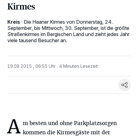
Kirmes
Kreis
·
Die Haaner Kirmes von Donnerstag, 24.
September, bis Mittwoch, 30. September, ist die größte
Straßenkirmes im Bergischen Land und zieht jedes Jahr
viele tausend Besucher an.
19.09.2015 , 06:55 Uhr
4 Minuten Lesezeit
Wir und unsere
-Partner speichern und greifen auf
218
A
personenbezogene Daten wie Browserdaten oder eindeutige
m besten und ohne Parkplatzsorgen
Kennungen auf Ihrem Gerät zu. Durch Auswahl von OK aktivieren Sie
Tracking-Technologien für die unter „Wir und unsere Partner
kommen die Kirmesgäste mit der
verarbeiten Daten, um Ihnen Dienste bereitzustellen“ aufgeführten
Zwecke. Wenn Tracker deaktiviert sind, sind manche Inhalte und