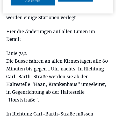
Ablehnen
792, SB50, O1 und DL5. Sie umfahren die
Innenstadt in beiden Richtungen, zudem
werden einige Stationen verlegt.
Hier die Änderungen auf allen Linien im
Detail:
Linie 742
Die Busse fahren an allen Kirmestagen alle 60
Minuten bis gegen 1 Uhr nachts. In Richtung
Carl-Barth-Straße werden sie ab der
Haltestelle "Haan, Krankenhaus" umgeleitet,
in Gegenrichtung ab der Haltestelle
"Horststraße".
In Richtung Carl-Barth-Straße müssen