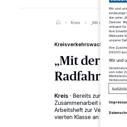
Wir und un
eindeutige 
die unter „
Kreis
„Mit der lustigen 
Zwecke. Wen
relevant fü
Ihre Einwil
Webseite kl
unserer Da
Kreisverkehrswacht stattet a
Ihre Zustim
DSGVO auch 
„Mit der lus
Wir und u
Verwendung 
Radfahrausb
von oder Zu
Werbeleist
Verbesseru
Ausführlic
Kreis
·
Bereits zum sechsten
Zusammenarbeit mit der Kr
Impressu
Arbeitsheft zur Verkehrserz
Datensch
vierten Klasse an Grundsch