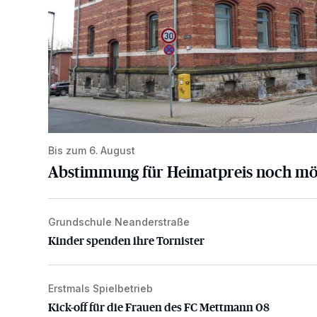
Bis zum 6. August
Abstimmung für Heimatpreis noch mö
Grundschule Neanderstraße
Kinder spenden ihre Tornister
Kinder spenden ihre Tornister
Erstmals Spielbetrieb
Kick-off für die Frauen des FC Mettmann 08
Kick-off für die Frauen des FC Mettmann 08