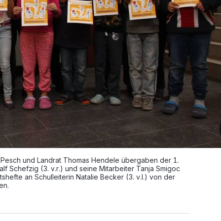
s Pesch und Landrat Thomas Hendele übergaben der 1.
f Schefzig (3. v.r.) und seine Mitarbeiter Tanja Smigoc
efte an Schulleiterin Natalie Becker (3. v.l.) von der
en.