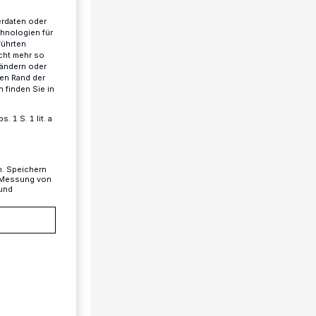
erdaten oder
chnologien für
führten
cht mehr so
 ändern oder
ren Rand der
 finden Sie in
 1 S. 1 lit. a
n. Speichern
, Messung von
 und