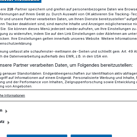
sere
-Partner speichern und greifen auf personenbezogene Daten wie Brows
218
Kennungen auf Ihrem Gerät zu. Durch Auswahl von OK aktivieren Sie Tracking-Te
Wir und unsere Partner verarbeiten Daten, um Ihnen Dienste bereitzustellen“ aufge
Ampel zur Radfahrausbildung“
n Tracker deaktiviert sind, sind manche Inhalte und Anzeigen möglicherweise ni
r Sie. Sie können dieses Menü jederzeit wieder aufrufen, um Ihre Einstellungen zu
ligung zu widerrufen, indem Sie auf den Link Einstellungen oder Ablehnen am unte
icken. Ihre Einstellungen gelten innerhalb unseres Website. Weitere Informationen
tenschutzerklärung.
lle Viertklässler mit Arbeitsbüchern aus
mung umfasst alle schaufenster-mettmann.de-Seiten und schließt gem. Art. 49 Abs.
die Datenverarbeitung außerhalb des EWR, z.B. in den USA ein.
tigen Ampel zur
nsere Partner verarbeiten Daten, um Folgendes bereitzustellen:
genauer Standortdaten. Endgeräteeigenschaften zur Identifikation aktiv abfrage
ildung“
griff auf Informationen auf einem Endgerät. Personalisierte Werbung und Inhalte
ung und der Performance von Inhalten, Zielgruppenforschung sowie Entwicklung
ng von Angeboten.
he Informationen
 Mal hat der K & L Verlag in
eisverkehrswacht Mettmann e.V. ein
m
iehung für Schülerinnen und Schüler der
utz
ulen herausgegeben.