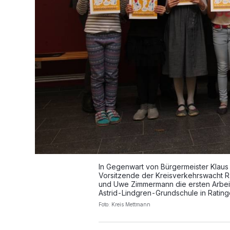
In Gegenwart von Bürgermeister Klau
Vorsitzende der Kreisverkehrswacht Ral
und Uwe Zimmermann die ersten Arbeitsh
Astrid-Lindgren-Grundschule in Rating
Foto: Kreis Mettmann