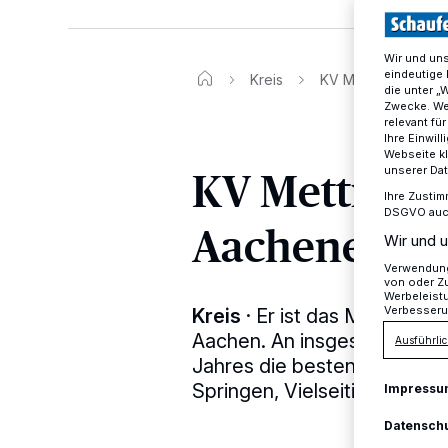
Wir und un
eindeutige 
Kreis
KV Mettmann reist
die unter „
Zwecke. Wen
relevant fü
Ihre Einwil
Webseite kl
KV Mettmann
unserer Da
Ihre Zustim
DSGVO auch 
Aachener Ch
Wir und u
Verwendung 
von oder Zu
Werbeleist
Verbesseru
Kreis
·
Er ist das Mekka des 
Aachen. An insgesamt zehn 
Ausführlic
Jahres die besten Reiter des
Springen, Vielseitigkeitsreit
Impressu
Datensch