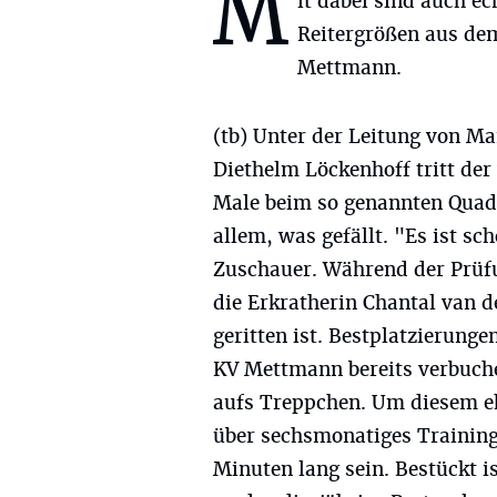
M
it dabei sind auch ec
Reitergrößen aus de
Mettmann.
(tb) Unter der Leitung von M
Diethelm Löckenhoff tritt de
Male beim so genannten Quadr
allem, was gefällt. "Es ist sc
Zuschauer. Während der Prüfu
die Erkratherin Chantal van d
geritten ist. Bestplatzierunge
KV Mettmann bereits verbuchen
aufs Treppchen. Um diesem eh
über sechsmonatiges Training
Minuten lang sein. Bestückt i