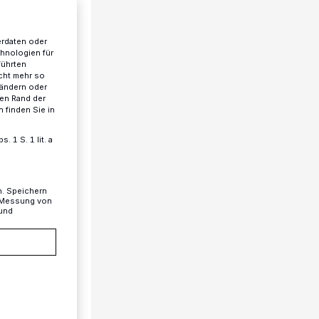
erdaten oder
chnologien für
führten
cht mehr so
 ändern oder
ren Rand der
 finden Sie in
 1 S. 1 lit. a
n. Speichern
, Messung von
 und