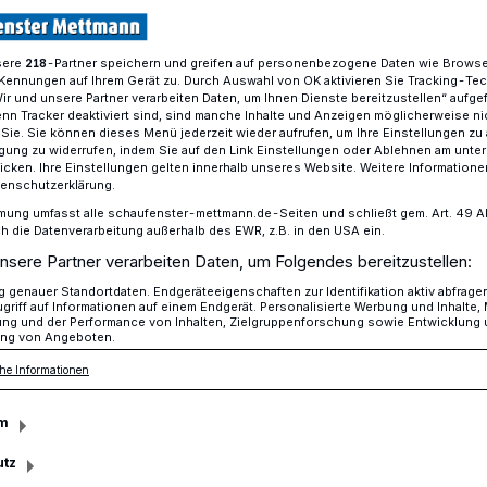
sere
-Partner speichern und greifen auf personenbezogene Daten wie Brows
218
Kennungen auf Ihrem Gerät zu. Durch Auswahl von OK aktivieren Sie Tracking-Te
 zum Aachener Chio
Wir und unsere Partner verarbeiten Daten, um Ihnen Dienste bereitzustellen“ aufge
n Tracker deaktiviert sind, sind manche Inhalte und Anzeigen möglicherweise ni
r Sie. Sie können dieses Menü jederzeit wieder aufrufen, um Ihre Einstellungen zu
ligung zu widerrufen, indem Sie auf den Link Einstellungen oder Ablehnen am unte
icken. Ihre Einstellungen gelten innerhalb unseres Website. Weitere Informationen
 reist zum
tenschutzerklärung.
mung umfasst alle schaufenster-mettmann.de-Seiten und schließt gem. Art. 49 Abs.
die Datenverarbeitung außerhalb des EWR, z.B. in den USA ein.
io
nsere Partner verarbeiten Daten, um Folgendes bereitzustellen:
genauer Standortdaten. Endgeräteeigenschaften zur Identifikation aktiv abfrage
griff auf Informationen auf einem Endgerät. Personalisierte Werbung und Inhalte
ung und der Performance von Inhalten, Zielgruppenforschung sowie Entwicklung
ng von Angeboten.
deutschen Profireitsports: Der Chio in
Tagen messen sich ab dem 14 Juli dieses
he Informationen
 Landes in Disziplinen wie Dressur,
en, Voltigieren oder Fahren.
m
utz