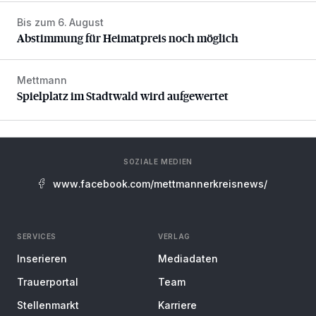
Bis zum 6. August
Abstimmung für Heimatpreis noch möglich
Abstimmung für Heimatpreis noch möglich
Mettmann
Spielplatz im Stadtwald wird aufgewertet
Spielplatz im Stadtwald wird aufgewertet
SOZIALE MEDIEN
www.facebook.com/mettmannerkreisnews/
SERVICES
VERLAG
Inserieren
Mediadaten
Trauerportal
Team
Stellenmarkt
Karriere