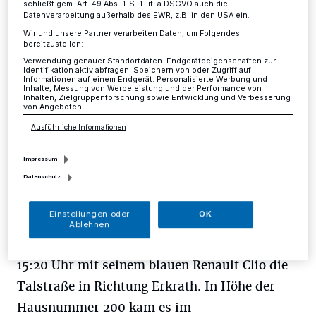
schließt gem. Art. 49 Abs. 1 S. 1 lit. a DSGVO auch die
Datenverarbeitung außerhalb des EWR, z.B. in den USA ein.
Kreis
·
Bei einem Verkehrsunfall im Mettmanner Bereich
Wir und unsere Partner verarbeiten Daten, um Folgendes
des Neandertals sind gestern Nachmittag zwei
bereitzustellen:
Personen schwer verletzt worden.
Verwendung genauer Standortdaten. Endgeräteeigenschaften zur
Identifikation aktiv abfragen. Speichern von oder Zugriff auf
Informationen auf einem Endgerät. Personalisierte Werbung und
Inhalte, Messung von Werbeleistung und der Performance von
Inhalten, Zielgruppenforschung sowie Entwicklung und Verbesserung
von Angeboten.
13.07.2017 , 12:31 Uhr
Eine Minute Lesezeit
Ausführliche Informationen
Impressum
Datenschutz
Einstellungen oder
OK
Ablehnen
Ein 38jähriger Mann aus Hilden befuhr gegen
15:20 Uhr mit seinem blauen Renault Clio die
Talstraße in Richtung Erkrath. In Höhe der
Hausnummer 200 kam es im