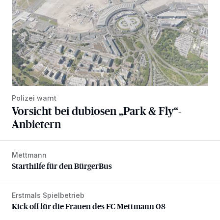
Polizei warnt
Vorsicht bei dubiosen „Park & Fly“-
Anbietern
Mettmann
Starthilfe für den BürgerBus
Starthilfe für den BürgerBus
Erstmals Spielbetrieb
Kick-off für die Frauen des FC Mettmann 08
Kick-off für die Frauen des FC Mettmann 08