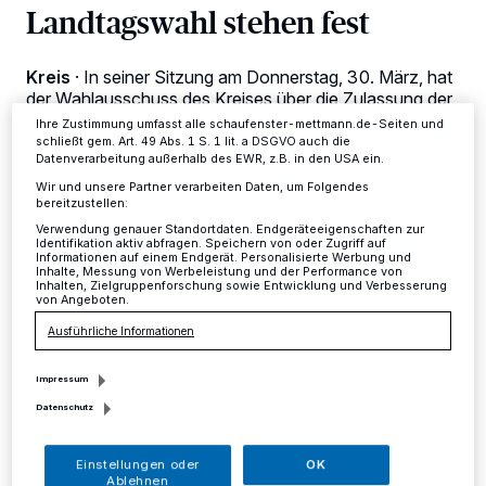
Landtagswahl stehen fest
Anzeigen möglicherweise nicht mehr so relevant für Sie. Sie können
dieses Menü jederzeit wieder aufrufen, um Ihre Einstellungen zu
ändern oder Ihre Einwilligung zu widerrufen, indem Sie auf den Link
Einstellungen oder Ablehnen am unteren Rand der Webseite klicken.
Kreis
·
In seiner Sitzung am Donnerstag, 30. März, hat
Ihre Einstellungen gelten innerhalb unseres Website. Weitere
der Wahlausschuss des Kreises über die Zulassung der
Informationen finden Sie in unserer Datenschutzerklärung.
für die vier Wahl­kreise im Kreisgebiet eingereichten
Ihre Zustimmung umfasst alle schaufenster-mettmann.de-Seiten und
Wahlvorschläge für die Landtagswahl entschieden.
schließt gem. Art. 49 Abs. 1 S. 1 lit. a DSGVO auch die
Datenverarbeitung außerhalb des EWR, z.B. in den USA ein.
Wir und unsere Partner verarbeiten Daten, um Folgendes
bereitzustellen:
Verwendung genauer Standortdaten. Endgeräteeigenschaften zur
31.03.2017 , 11:56 Uhr
Eine Minute Lesezeit
Identifikation aktiv abfragen. Speichern von oder Zugriff auf
Informationen auf einem Endgerät. Personalisierte Werbung und
Inhalte, Messung von Werbeleistung und der Performance von
Inhalten, Zielgruppenforschung sowie Entwicklung und Verbesserung
von Angeboten.
Ausführliche Informationen
Impressum
Datenschutz
K
einer der Vorschläge führte zu
Beanstandungen.
Einstellungen oder
OK
Ablehnen