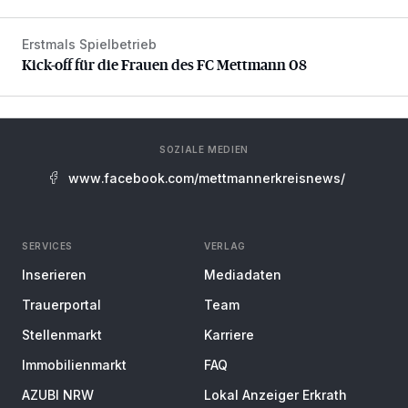
Erstmals Spielbetrieb
Kick-off für die Frauen des FC Mettmann 08
Kick-off für die Frauen des FC Mettmann 08
SOZIALE MEDIEN
www.facebook.com/mettmannerkreisnews/
SERVICES
VERLAG
Inserieren
Mediadaten
Trauerportal
Team
Stellenmarkt
Karriere
Immobilienmarkt
FAQ
AZUBI NRW
Lokal Anzeiger Erkrath